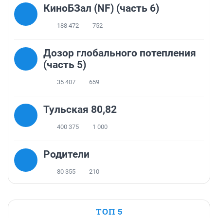
КиноБЗал (NF) (часть 6)
188 472
752
Дозор глобального потепления
(часть 5)
35 407
659
Тульская 80,82
400 375
1 000
Родители
80 355
210
ТОП 5