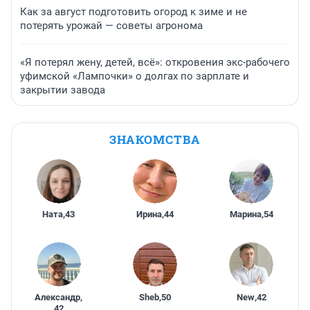
Как за август подготовить огород к зиме и не
потерять урожай — советы агронома
«Я потерял жену, детей, всё»: откровения экс-рабочего
уфимской «Лампочки» о долгах по зарплате и
закрытии завода
ЗНАКОМСТВА
Ната
,
43
Ирина
,
44
Марина
,
54
Александр
,
Sheb
,
50
New
,
42
42