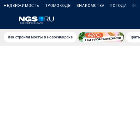
НЕДВИЖИМОСТЬ
ПРОМОКОДЫ
ЗНАКОМСТВА
ПОГОДА
ФО
Как строили мосты в Новосибирске
Траты