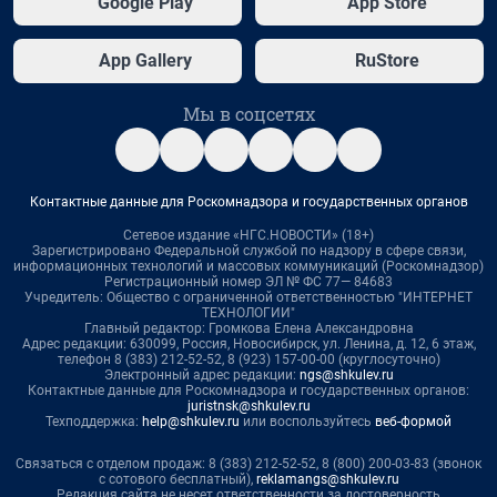
Google Play
App Store
App Gallery
RuStore
Мы в соцсетях
Контактные данные для Роскомнадзора и государственных органов
Сетевое издание «НГС.НОВОСТИ» (18+)
Зарегистрировано Федеральной службой по надзору в сфере связи,
информационных технологий и массовых коммуникаций (Роскомнадзор)
Регистрационный номер ЭЛ № ФС 77— 84683
Учредитель: Общество с ограниченной ответственностью "ИНТЕРНЕТ
ТЕХНОЛОГИИ"
Главный редактор: Громкова Елена Александровна
Адрес редакции: 630099, Россия, Новосибирск, ул. Ленина, д. 12, 6 этаж,
телефон 8 (383) 212-52-52, 8 (923) 157-00-00 (круглосуточно)
Электронный адрес редакции:
ngs@shkulev.ru
Контактные данные для Роскомнадзора и государственных органов:
juristnsk@shkulev.ru
Техподдержка:
help@shkulev.ru
или воспользуйтесь
веб-формой
Связаться с отделом продаж: 8 (383) 212-52-52, 8 (800) 200-03-83 (звонок
с сотового бесплатный),
reklamangs@shkulev.ru
Редакция сайта не несет ответственности за достоверность