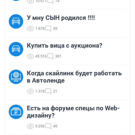
10 671
74
У мну СЫН родился !!!!
1 878
39
Купить вица с аукциона?
45 516
301
Когда скайлинк будет работать
в Автоленде
1 318
21
Есть на форуме спецы по Web-
дизайну?
5 256
49