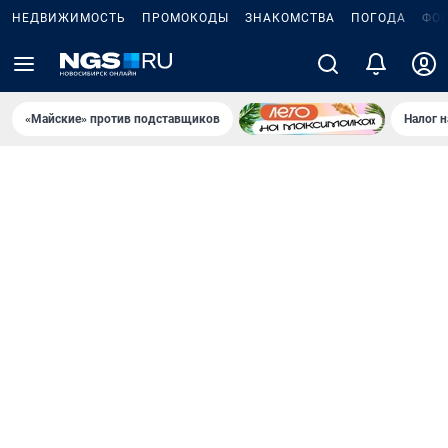
НЕДВИЖИМОСТЬ
ПРОМОКОДЫ
ЗНАКОМСТВА
ПОГОДА
ФО
«Майские» против подставщиков
Налог 