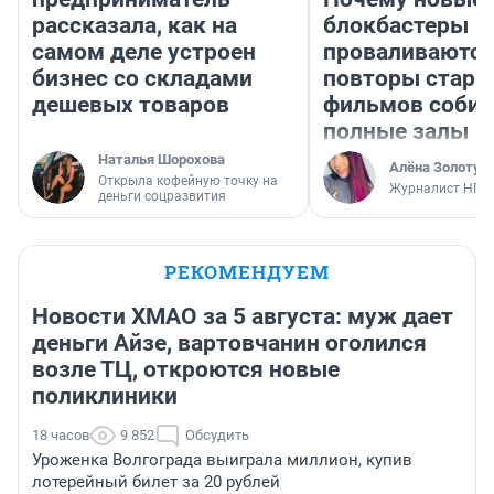
рассказала, как на
блокбастеры
самом деле устроен
проваливаются,
бизнес со складами
повторы стары
дешевых товаров
фильмов соби
полные залы
Наталья Шорохова
Алёна Золотух
Открыла кофейную точку на
Журналист НГС
деньги соцразвития
РЕКОМЕНДУЕМ
Новости ХМАО за 5 августа: муж дает
деньги Айзе, вартовчанин оголился
возле ТЦ, откроются новые
поликлиники
18 часов
9 852
Обсудить
Уроженка Волгограда выиграла миллион, купив
лотерейный билет за 20 рублей