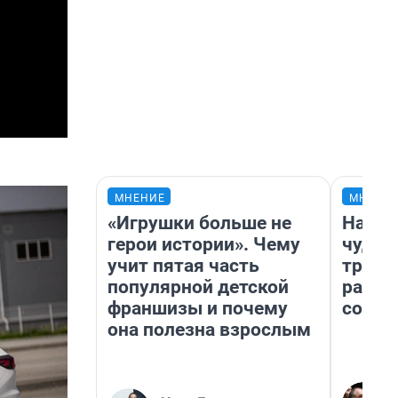
МНЕНИЕ
МНЕНИ
«Игрушки больше не
Насле
герои истории». Чему
чудом
учит пятая часть
транс
популярной детской
разне
франшизы и почему
совет
она полезна взрослым