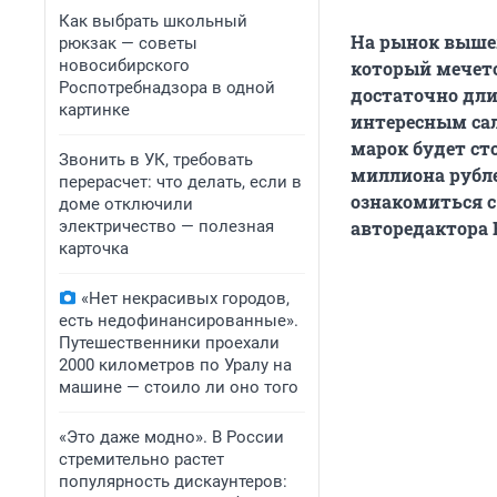
Как выбрать школьный
На рынок вышел
рюкзак — советы
новосибирского
который мечет
Роспотребнадзора в одной
достаточно дл
картинке
интересным са
марок будет сто
Звонить в УК, требовать
миллиона рубле
перерасчет: что делать, если в
ознакомиться 
доме отключили
электричество — полезная
авторедактора
карточка
«Нет некрасивых городов,
есть недофинансированные».
Путешественники проехали
2000 километров по Уралу на
машине — стоило ли оно того
«Это даже модно». В России
стремительно растет
популярность дискаунтеров: