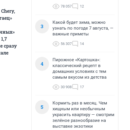
78 057
12
Chery,
итаец»
Какой будет зима, можно
3
узнать по погоде 7 августа, —
ычных»
важные приметы
1,7
56 307
14
е сразу
иале
Пирожное «Картошка»:
4
классический рецепт в
домашних условиях с тем
самым вкусом из детства
30 908
17
Кормить раз в месяц. Чем
5
хищным или необычным
украсить квартиру — смотрим
зелёное разнообразие на
выставке экзотики