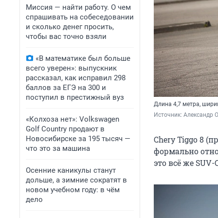
Миссия — найти работу. О чем
спрашивать на собеседовании
и сколько денег просить,
чтобы вас точно взяли
«В математике был больше
всего уверен»: выпускник
рассказал, как исправил 298
баллов за ЕГЭ на 300 и
поступил в престижный вуз
Длина 4,7 метра, ширин
Источник: 
Александр 
«Колхоза нет»: Volkswagen
Golf Сountry продают в
Новосибирске за 195 тысяч —
Chery Tiggo 8 (
что это за машина
формально отно
это всё же SUV-C
Осенние каникулы станут
дольше, а зимние сократят в
новом учебном году: в чём
дело