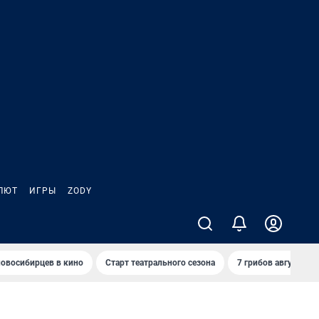
ЛЮТ
ИГРЫ
ZODY
овосибирцев в кино
Старт театрального сезона
7 грибов августа