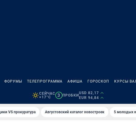
ФОРУМЫ
ТЕЛЕПРОГРАММА
АФИША
ГОРОСКОП
КУРСЫ ВА
USD 82,17
СЕЙЧАС
3
ПРОБКИ
+17°C
EUR 94,84
ики VS прокуратура
Августовский каталог новостроек
5 молодых н