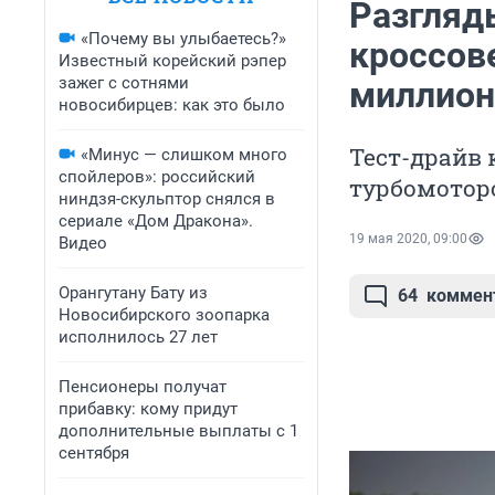
Разгляд
«Почему вы улыбаетесь?»
кроссове
Известный корейский рэпер
зажег с сотнями
миллион
новосибирцев: как это было
Тест-драйв 
«Минус — слишком много
спойлеров»: российский
турбомотор
ниндзя-скульптор снялся в
сериале «Дом Дракона».
19 мая 2020, 09:00
Видео
Орангутану Бату из
64
коммен
Новосибирского зоопарка
исполнилось 27 лет
Пенсионеры получат
прибавку: кому придут
дополнительные выплаты с 1
сентября