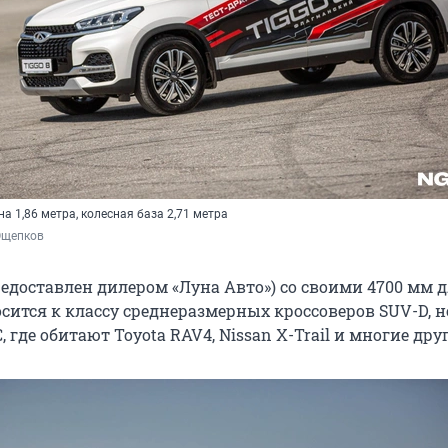
а 1,86 метра, колесная база 2,71 метра
Ощепков
предоставлен дилером «Луна Авто») со своими 4700 мм
сится к классу среднеразмерных кроссоверов SUV-D, н
, где обитают Toyota RAV4, Nissan X-Trail и многие дру