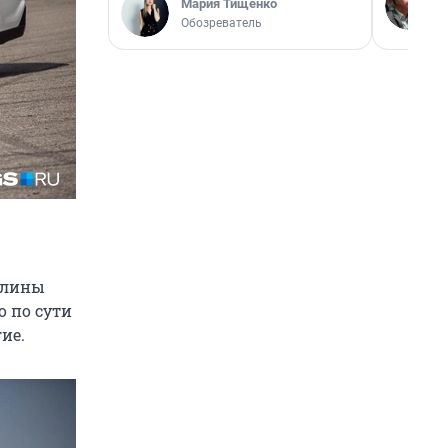
Мария Тищенко
Обозреватель
 длины
о по сути
гие.