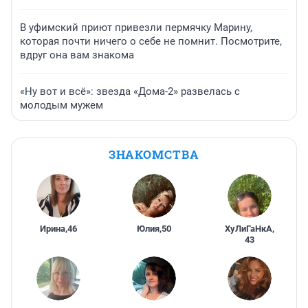
В уфимский приют привезли пермячку Марину,
которая почти ничего о себе не помнит. Посмотрите,
вдруг она вам знакома
«Ну вот и всё»: звезда «Дома-2» развелась с
молодым мужем
ЗНАКОМСТВА
Ирина
,
46
Юлия
,
50
ХуЛиГаНкА
,
43