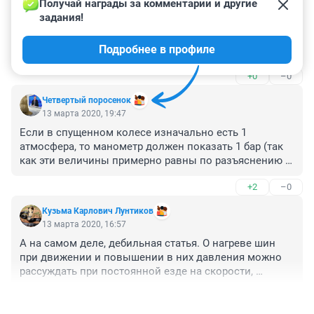
13 марта 2020, 23:02
Получай награды за комментарии и другие 
задания!
Новость, как обычно в 90% новостей НГС написана 
блондинкой (блондином геем) для малолеток и 
Подробнее в профиле
студентов. Со многими данными можно поспорить и 
написано больше для стареньких авто. При этом 
+0
–0
только для пузотёрок.
Четвертый поросенок
13 марта 2020, 19:47
Если в спущенном колесе изначально есть 1 
атмосфера, то манометр должен показать 1 бар (так 
как эти величины примерно равны по разъяснению 
автора), затем качаем колесо до 2,2 бар и получаем, 
+2
–0
что в колесе давление 2,2 бар (ну или немного другое, 
смотрим наклейку на двери), но не как не 3,2 бар.

Кузьма Карлович Лунтиков
Автор,что с тобой не так?
13 марта 2020, 16:57
А на самом деле, дебильная статья. О нагреве шин 
при движении и повышении в них давления можно 
рассуждать при постоянной езде на скорости, 
превышающей допустимую для каждой шины. Эти 
+0
–0
данные указаны на самой шине. У нас все со 
скоростью F1 или Ле-Мана гоняют?