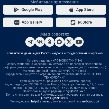
Мобильное приложение
Google Play
App Store
App Gallery
RuStore
Мы в соцсетях
Контактные данные для Роскомнадзора и государственных органов
Сетевое издание «НГС.НОВОСТИ» (18+)
Зарегистрировано Федеральной службой по надзору в сфере связи,
информационных технологий и массовых коммуникаций (Роскомнадзор)
Регистрационный номер ЭЛ № ФС 77— 84683
Учредитель: Общество с ограниченной ответственностью "ИНТЕРНЕТ
ТЕХНОЛОГИИ"
Главный редактор: Громкова Елена Александровна
Адрес редакции: 630099, Россия, Новосибирск, ул. Ленина, д. 12, 6 этаж,
телефон 8 (383) 212-52-52, 8 (923) 157-00-00 (круглосуточно)
Электронный адрес редакции:
ngs@shkulev.ru
Контактные данные для Роскомнадзора и государственных органов:
juristnsk@shkulev.ru
Техподдержка:
help@shkulev.ru
или воспользуйтесь
веб-формой