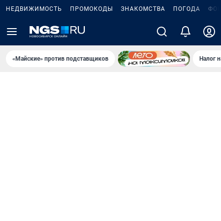
НЕДВИЖИМОСТЬ
ПРОМОКОДЫ
ЗНАКОМСТВА
ПОГОДА
ФО
«Майские» против подставщиков
Налог 