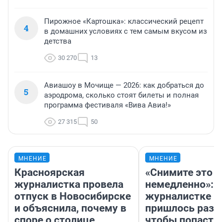
Пирожное «Картошка»: классический рецепт
4
в домашних условиях с тем самым вкусом из
детства
30 270
13
Авиашоу в Мочище — 2026: как добраться до
5
аэродрома, сколько стоят билеты и полная
программа фестиваля «Вива Авиа!»
27 315
50
МНЕНИЕ
МНЕНИЕ
Красноярская
«Снимите это
журналистка провела
немедленно»:
отпуск в Новосибирске
журналистке Н
и объяснила, почему в
пришлось разд
споре о столице
чтобы попасть 