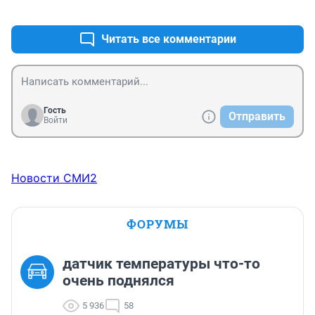
+0
–0
бесплатно поставить из дома выехал до магазина 
1000 рублей потратил 500 на парковку 500 на 
заправку. Скоро попросите и за воздух будут брать 
Читать все комментарии
деньги.
Гость
Отправить
Войти
Новости СМИ2
ФОРУМЫ
датчик температуры что-то
очень поднялся
5 936
58