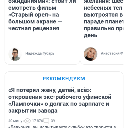
ожиданиями»: стоит ли
желания: шест
смотреть фильм
небесных тел
«Старый орел» на
выстроятся в 
большом экране —
параде планет 
честная рецензия
правильно про
день
Надежда Губарь
Анастасия Фил
РЕКОМЕНДУЕМ
«Я потерял жену, детей, всё»:
откровения экс-рабочего уфимской
«Лампочки» о долгах по зарплате и
закрытии завода
40 минут
17 876
39
«Девчонки, вы испытываете судьбу»: что творится в