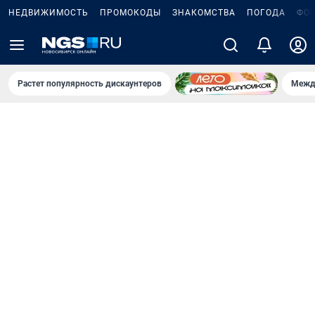
НЕДВИЖИМОСТЬ
ПРОМОКОДЫ
ЗНАКОМСТВА
ПОГОДА
ФО
Растет популярность дискаунтеров
Межд