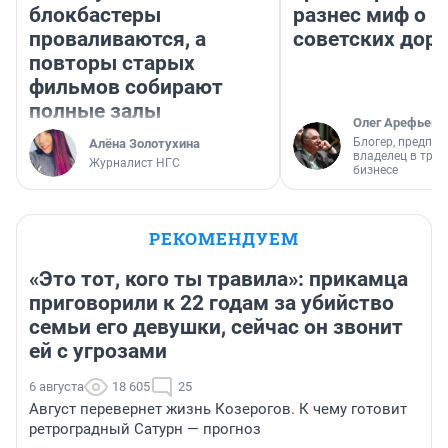
блокбастеры
разнес миф о 
проваливаются, а
советских доро
повторы старых
фильмов собирают
полные залы
Олег Арефьев
Блогер, предпри
Алёна Золотухина
владелец в тра
Журналист НГС
бизнесе
РЕКОМЕНДУЕМ
«Это тот, кого ты травила»: прикамца
приговорили к 22 годам за убийство
семьи его девушки, сейчас он звонит
ей с угрозами
6 августа
18 605
25
Август перевернет жизнь Козерогов. К чему готовит
ретроградный Сатурн — прогноз