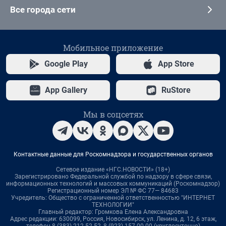
Все города сети
Мобильное приложение
Google Play
App Store
App Gallery
RuStore
Мы в соцсетях
Контактные данные для Роскомнадзора и государственных органов
Сетевое издание «НГС.НОВОСТИ» (18+)
Зарегистрировано Федеральной службой по надзору в сфере связи,
информационных технологий и массовых коммуникаций (Роскомнадзор)
Регистрационный номер ЭЛ № ФС 77— 84683
Учредитель: Общество с ограниченной ответственностью "ИНТЕРНЕТ
ТЕХНОЛОГИИ"
Главный редактор: Громкова Елена Александровна
Адрес редакции: 630099, Россия, Новосибирск, ул. Ленина, д. 12, 6 этаж,
телефон 8 (383) 212-52-52, 8 (923) 157-00-00 (круглосуточно)