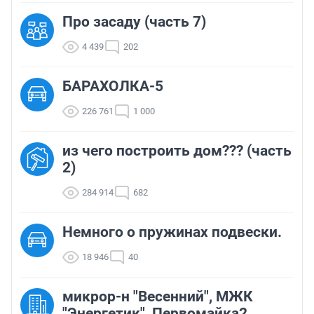
Про засаду (часть 7)
4 439
202
БАРАХОЛКА-5
226 761
1 000
из чего построить дом??? (часть
2)
284 914
682
Немного о пружинах подвески.
18 946
40
микрор-н "Весенний", МЖК
"Энергетик", Первомайка2