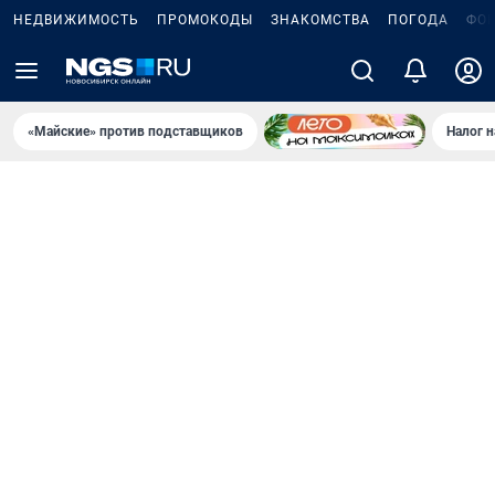
НЕДВИЖИМОСТЬ
ПРОМОКОДЫ
ЗНАКОМСТВА
ПОГОДА
ФО
«Майские» против подставщиков
Налог 