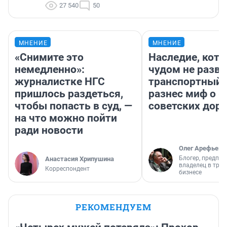
27 540
50
МНЕНИЕ
МНЕНИЕ
«Снимите это
Наследие, кото
немедленно»:
чудом не разва
журналистке НГС
транспортный 
пришлось раздеться,
разнес миф о 
чтобы попасть в суд, —
советских доро
на что можно пойти
ради новости
Олег Арефьев
Блогер, предпри
Анастасия Хрипушина
владелец в тра
Корреспондент
бизнесе
РЕКОМЕНДУЕМ