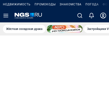
НЕДВИЖИМОСТЬ
ПРОМОКОДЫ
ЗНАКОМСТВА
ПОГОДА
ФО
Жёсткая соседская драка
Застройщики V