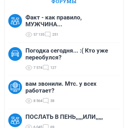
ФОРУМЫ
Факт - как правило,
МУЖЧИНА...
57 135
251
Погодка сегодня... :( Кто уже
переобулся?
7 574
127
вам звонили. Мтс. у всех
работает?
8 564
38
ПОСЛАТЬ В ПЕНЬ,,,,,ИЛИ,,,,,
6 045
69