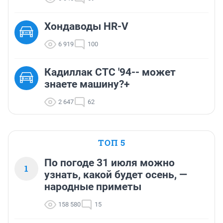
Хондаводы HR-V
6 919
100
Кадиллак СТС '94-- может
знаете машину?+
2 647
62
ТОП 5
По погоде 31 июля можно
1
узнать, какой будет осень, —
народные приметы
158 580
15