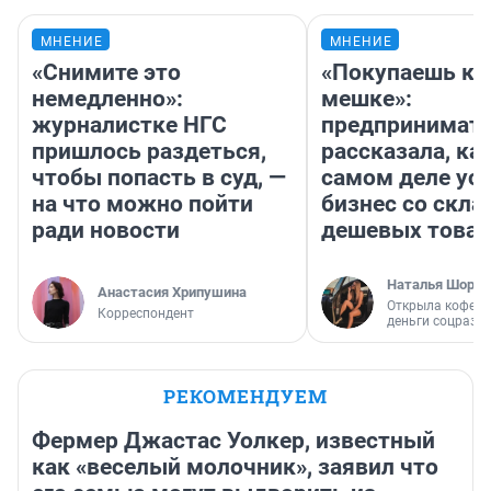
МНЕНИЕ
МНЕНИЕ
«Снимите это
«Покупаешь ко
немедленно»:
мешке»:
журналистке НГС
предпринимат
пришлось раздеться,
рассказала, как
чтобы попасть в суд, —
самом деле ус
на что можно пойти
бизнес со скл
ради новости
дешевых това
Наталья Шорох
Анастасия Хрипушина
Открыла кофейн
Корреспондент
деньги соцразв
РЕКОМЕНДУЕМ
Фермер Джастас Уолкер, известный
как «веселый молочник», заявил что