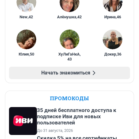
New
,
42
Алёнушка
,
42
Ирина
,
46
Юлия
,
50
ХуЛиГаНкА
,
Докер
,
36
43
Начать знакомиться
ПРОМОКОДЫ
35 дней бесплатного доступа к
подписке Иви для новых
пользователей
До 31 августа, 2026
Скидка 5% на все сертификаты