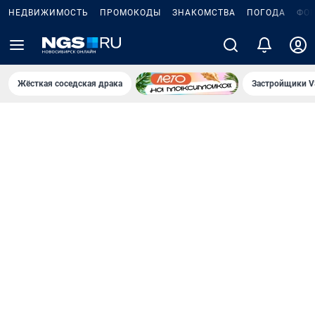
НЕДВИЖИМОСТЬ
ПРОМОКОДЫ
ЗНАКОМСТВА
ПОГОДА
ФО
Жёсткая соседская драка
Застройщики V