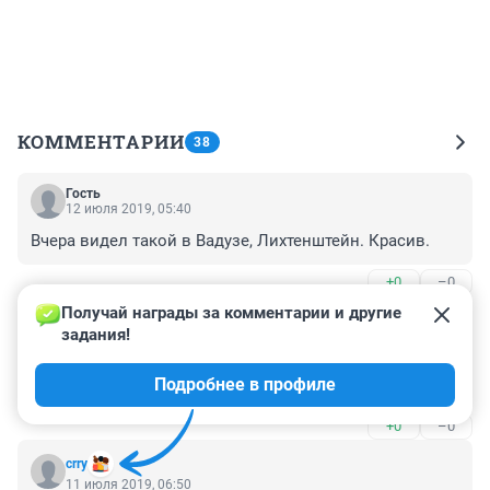
КОММЕНТАРИИ
38
Гость
12 июля 2019, 05:40
Вчера видел такой в Вадузе, Лихтенштейн. Красив.
+0
–0
Получай награды за комментарии и другие 
Гость
11 июля 2019, 08:39
задания!
У меня товарищ в 2001-м сменял ЗАЗ-965 (Запор) на 
Подробнее в профиле
кроссовки "Найк". И не жалеет.
+0
–0
crry
11 июля 2019, 06:50