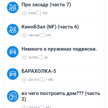
Про засаду (часть 7)
4 440
202
КиноБЗал (NF) (часть 6)
186 699
679
Немного о пружинах подвески.
18 950
40
БАРАХОЛКА-5
226 761
1 000
из чего построить дом??? (часть
2)
284 914
682