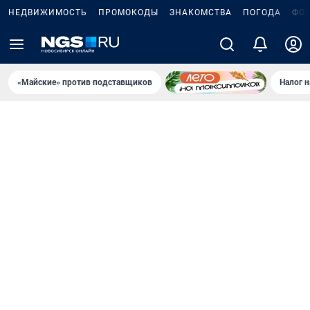
НЕДВИЖИМОСТЬ
ПРОМОКОДЫ
ЗНАКОМСТВА
ПОГОДА
ФО
«Майские» против подставщиков
Налог 