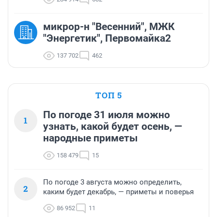
микрор-н "Весенний", МЖК
"Энергетик", Первомайка2
137 702
462
ТОП 5
По погоде 31 июля можно
1
узнать, какой будет осень, —
народные приметы
158 479
15
По погоде 3 августа можно определить,
2
каким будет декабрь, — приметы и поверья
86 952
11