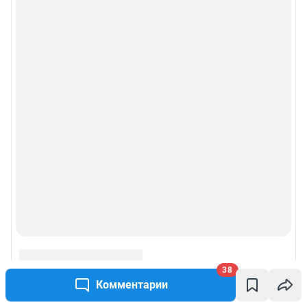
конфиденциальности персональных данных
Веб-портал распространяется в виде интернет-сервиса, специальные
действия по установке на стороне пользователя не требуются
Политика использования cookies
Рекомендательные системы
Пользовательское соглашение сервиса «Подписка без баннерной
рекламы»
© ООО «Интернет Технологии»
38
Комментарии