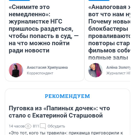
«Снимите это
«Аналоговая ж
немедленно»:
вот что нам ну
журналистке НГС
Почему новые
пришлось раздеться,
блокбастеры
чтобы попасть в суд, —
проваливаются,
на что можно пойти
повторы стары
ради новости
фильмов соби
полные залы
Анастасия Хрипушина
Алёна Золотух
Корреспондент
Журналист НГС
РЕКОМЕНДУЕМ
Пуговка из «Папиных дочек»: что
стало с Екатериной Старшовой
14 часов
811
Обсудить
«Это тот, кого ты травила»: прикамца приговорили к