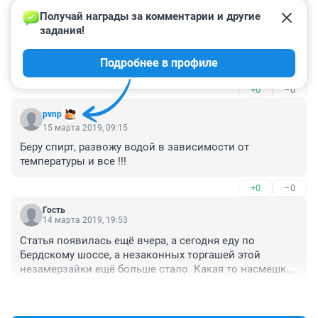
Получай награды за комментарии и другие 
Гость
13 ноября 2020, 22:29
задания!
завод в Новосибирске ,если фуру брать то 33 
Подробнее в профиле
руб.оптовпя цена
+0
–0
pvnp
15 марта 2019, 09:15
Беру спирт, развожу водой в зависимости от 
температуры и все !!!
+0
–0
Гость
14 марта 2019, 19:53
Статья появилась ещё вчера, а сегодня еду по 
Бердскому шоссе, а незаконных торгашей этой 
незамерзайки ещё больше стало. Какая то насмешка 
над властью!!1 Травников А А , Вы чего ждёте? Ведь 
+1
–6
народ реально травят этой жидкостью!!!