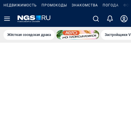
НЕДВИЖИМОСТЬ
ПРОМОКОДЫ
ЗНАКОМСТВА
ПОГОДА
ФО
Жёсткая соседская драка
Застройщики V