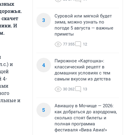
разных
дорожья.
Суровой или мягкой будет
 скачет
3
зима, можно узнать по
ники. И
погоде 5 августа — важные
м.
приметы
77 355
12
м
Пирожное «Картошка»:
с.) и
4
классический рецепт в
ющей
домашних условиях с тем
 4-
самым вкусом из детства
ыми
30 262
13
вого
альные и
Авиашоу в Мочище — 2026:
5
как добраться до аэродрома,
сколько стоят билеты и
полная программа
фестиваля «Вива Авиа!»