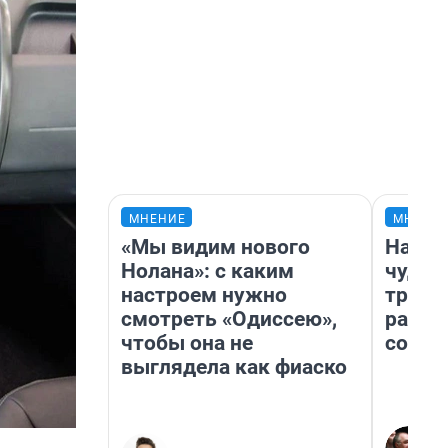
МНЕНИЕ
МНЕНИ
«Мы видим нового
Насле
Нолана»: с каким
чудом
настроем нужно
транс
смотреть «Одиссею»,
разне
чтобы она не
совет
выглядела как фиаско