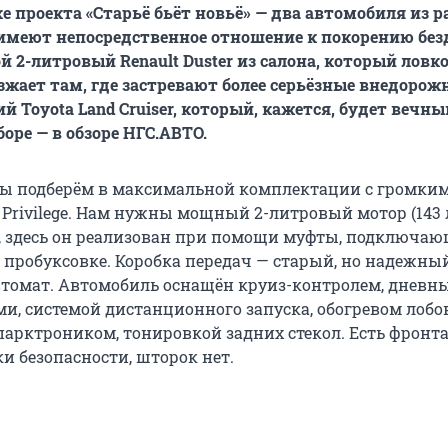
е проекта «Старьё бьёт новьё» — два автомобиля из 
а имеют непосредственное отношение к покорению без
 2-литровый Renault Duster из салона, который ловко
езжает там, где застревают более серьёзные внедорож
й Toyota Land Cruiser, который, кажется, будет вечны
оре — в обзоре НГС.АВТО.
 мы подберём в максимальной комплектации с громки
Privilege. Нам нужны мощный 2-литровый мотор (143 л.
 здесь он реализован при помощи муфты, подключа
 пробуксовке. Коробка передач — старый, но надежный
томат. Автомобиль оснащён круиз-контролем, дневн
и, системой дистанционного запуска, обогревом лобо
 парктроником, тонировкой задних стекол. Есть фронт
и безопасности, шторок нет.