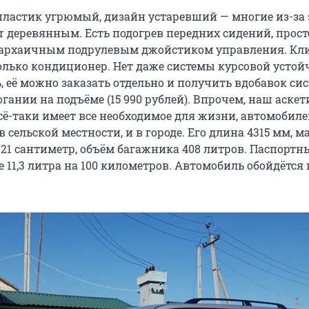
пластик угрюмый, дизайн устаревший — многие из-за 
r деревянным. Есть подогрев передних сидений, прос
 архаичным подрулевым джойстиком управления. Кл
только кондиционер. Нет даже системы курсовой усто
ь, её можно заказать отдельно и получить вдобавок си
гании на подъёме (15 990 рублей). Впрочем, наш аске
всё-таки имеет все необходимое для жизни, автомоби
 сельской местности, и в городе. Его длина 4315 мм, ма
 21 сантиметр, объём багажника 408 литров. Паспортн
е 11,3 литра на 100 километров. Автомобиль обойдётся 