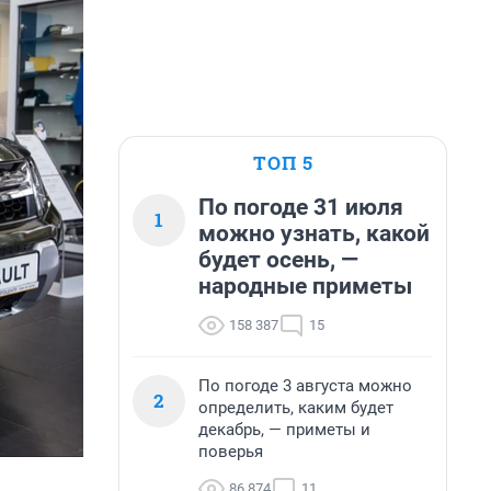
ТОП 5
По погоде 31 июля
1
можно узнать, какой
будет осень, —
народные приметы
158 387
15
По погоде 3 августа можно
2
определить, каким будет
декабрь, — приметы и
поверья
86 874
11