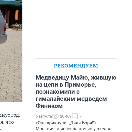
РЕКОМЕНДУЕМ
Медведицу Майю, жившую
на цепи в Приморье,
познакомили с
гималайским медведем
Фиником
инус год.
5 августа
20 469
7
я, что
«Она крикнула: „Дядя Боря!“»
,
Москвичка исчезла ночью у океана