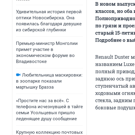
В новом выпуск
классов, но об
Удивительная история первой
оптики Новосибирска. Она
Полноприводной
появилась благодаря девушке
по грязи и про
из сибирской глубинки
старый 15-летни
Подробнее о выб
Премьер‑министр Монголии
примет участие в
экономическом форуме во
Renault Duster
Владивостоке
названием Luxe 
полный привод,
Любительница маскировки:
заднюю ось при
в зоопарке показали
ступенчатый ав
мартышку Бразза
ходовыми огням
стекла, задним
«Простите нас за всё». С
телефона исчезнувшей в тайге
боковые подушк
семьи Усольцевых пришло
леденящее душу сообщение
Крупную коллекцию почтовых