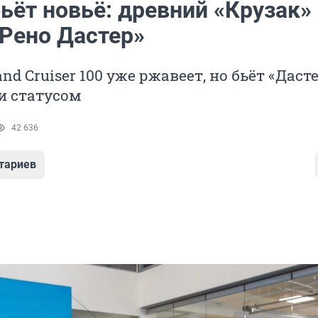
ьёт новьё: древний «Крузак»
«Рено Дастер»
nd Cruiser 100 уже ржавеет, но бьёт «Даст
и статусом
42 636
тариев