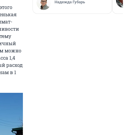
Надежда Губарь
этого
тенькая
имат-
йчивости
стему
тичный
лем можно
сса 1,4
ый расход
нам в 1