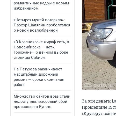
романтичные кадры с новым
избранником
«Четырех мужей потеряла»:
Прохор Шаляпин проболтался
о новой возлюбленной
«В Красноярске жираф есть, в
Новосибирске — нет».
Горожане— о вечном выборе
столицы Сибири
На Петухова заканчивают
масштабный дорожный
ремонт — сроки окончания
работ
Множество сайтов враз стали
За эти деньги L
недоступны: массовый сбой
произошел в Рунете
Прошедшие 15 ле
«Крузеру» всё н