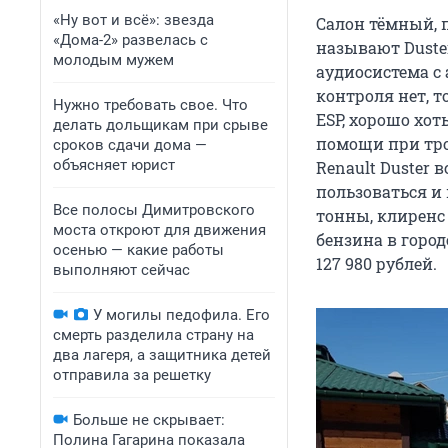
«Ну вот и всё»: звезда
Салон тёмный, 
«Дома-2» развелась с
называют Duste
молодым мужем
аудиосистема с
контроля нет, 
Нужно требовать свое. Что
ESP, хорошо хот
делать дольщикам при срыве
помощи при тро
сроков сдачи дома —
объясняет юрист
Renault Duster 
пользоваться и в
Все полосы Димитровского
тонны, клиренс
моста откроют для движения
бензина в город
осенью — какие работы
127 980 рублей.
выполняют сейчас
У могилы педофила. Его
смерть разделила страну на
два лагеря, а защитника детей
отправила за решетку
Больше не скрывает:
Полина Гагарина показала