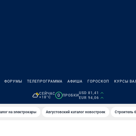
ФОРУМЫ
ТЕЛЕПРОГРАММА
АФИША
ГОРОСКОП
КУРСЫ ВА
USD 81,41
СЕЙЧАС
0
ПРОБКИ
+18°C
EUR 94,06
алог на электрокары
Августовский каталог новостроек
Строитель б