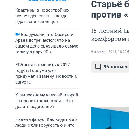
Старьё б
Квартиры в новостройках
против 
начнут дешеветь — когда
ждать снижения цен
15-летний La
Все думали, что Орейро и
комфортом 
Арана встречаются: что на
самом деле связывало самую
горячую пару 90-х
9 октября 2018, 16:03
ЕГЭ хотят отменить к 2027
96
коммен
году: в Госдуме уже
придумали замену. Новости 6
августа
К выпускному каждый второй
школьник плохо видит. Что
делать родителям?
Наведи фокус. Как видят мир
люди с близорукостью и что