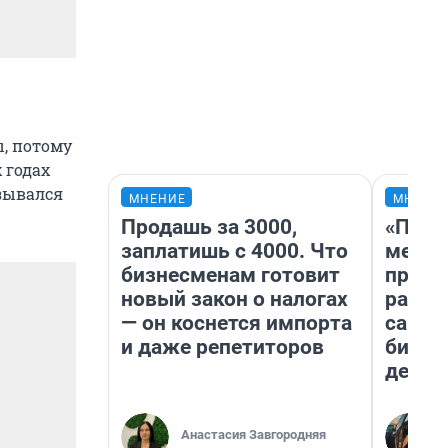
ы, потому
 годах
азывался
МНЕНИЕ
МНЕНИ
Продашь за 3000,
«Поку
заплатишь с 4000. Что
мешке
бизнесменам готовит
предп
новый закон о налогах
расска
— он коснется импорта
самом
и даже репетиторов
бизне
дешев
Анастасия Завгородняя