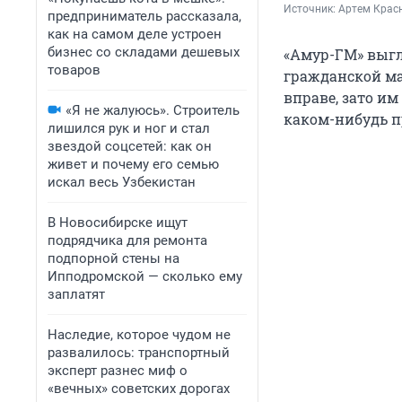
Источник: 
Артем Крас
предприниматель рассказала,
как на самом деле устроен
бизнес со складами дешевых
«Амур-ГМ» выгл
товаров
гражданской ма
вправе, зато им
«Я не жалуюсь». Строитель
каком-нибудь п
лишился рук и ног и стал
звездой соцсетей: как он
живет и почему его семью
искал весь Узбекистан
В Новосибирске ищут
подрядчика для ремонта
подпорной стены на
Ипподромской — сколько ему
заплатят
Наследие, которое чудом не
развалилось: транспортный
эксперт разнес миф о
«вечных» советских дорогах