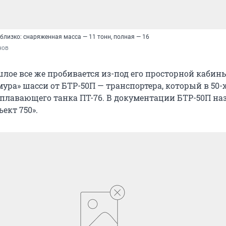
 близко: снаряженная масса — 11 тонн, полная — 16
нов
шлое все же пробивается из-под его просторной кабин
мура» шасси от БТР-50П — транспортера, который в 50-х
е плавающего танка ПТ-76. В документации БТР-50П н
ект 750».