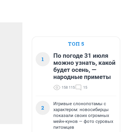
ТОП 5
По погоде 31 июля
1
можно узнать, какой
будет осень, —
народные приметы
158 115
15
Игривые слонопотамы с
2
характером: новосибирцы
показали своих огромных
мейн-кунов — фото суровых
питомцев