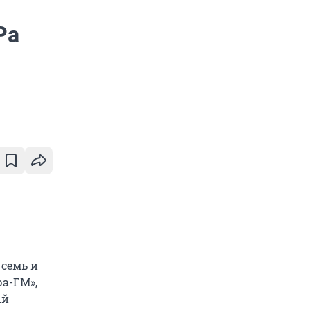
Ра
 семь и
ра-ГМ»,
ый