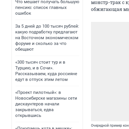
Что мешает получать большую
монстр-трак с 
пенсию: список главных
обжигающая мыс
ошибок
За 5 дней до 100 тысяч рублей:
какую подработку предлагают
на Восточном экономическом
форуме и сколько за что
обещают
«300 тысяч стоит тур и в
Турцию, и в Сочи».
Рассказываем, куда россияне
едут в отпуск этим летом
«Проект пилотный»: в
Новосибирске магазины сети
дискаунтеров начали
закрываться, едва
открывшись
Очередной пример кон
«Покупаешь кота в мешке»: