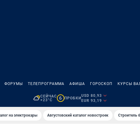
ФОРУМЫ
ТЕЛЕПРОГРАММА
АФИША
ГОРОСКОП
КУРСЫ ВА
USD 80,93
СЕЙЧАС
6
ПРОБКИ
+23°C
EUR 93,19
алог на электрокары
Августовский каталог новостроек
Строитель б