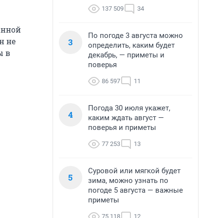
137 509
34
анной
По погоде 3 августа можно
н не
3
определить, каким будет
ы в
декабрь, — приметы и
поверья
86 597
11
Погода 30 июля укажет,
4
каким ждать август —
поверья и приметы
77 253
13
Суровой или мягкой будет
5
зима, можно узнать по
погоде 5 августа — важные
приметы
75 118
12