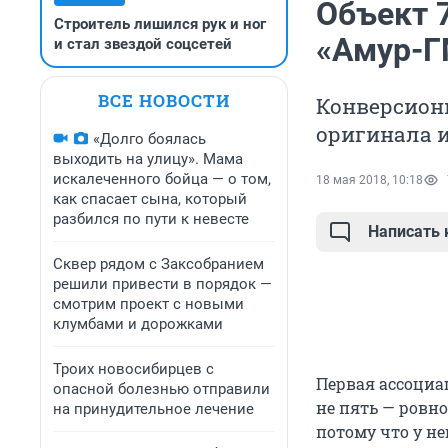
Объект 
Строитель лишился рук и ног
«Амур-Г
и стал звездой соцсетей
ВСЕ НОВОСТИ
Конверсион
оригинала и
«Долго боялась
выходить на улицу». Мама
искалеченного бойца — о том,
18 мая 2018, 10:18
как спасает сына, который
разбился по пути к невесте
Написать
Сквер рядом с Заксобранием
решили привести в порядок —
смотрим проект с новыми
клумбами и дорожками
Троих новосибирцев с
Первая ассоциац
опасной болезнью отправили
не пять — ровн
на принудительное лечение
потому что у не