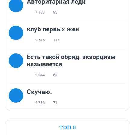
Авторитарная леди
7 183
95
клуб первых жен
9 615
117
Есть такой обряд, экзорцизм
называется
9 044
63
Скучаю.
6 786
71
ТОП 5