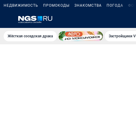
НЕДВИЖИМОСТЬ
ПРОМОКОДЫ
ЗНАКОМСТВА
ПОГОДА
ФО
Жёсткая соседская драка
Застройщики V