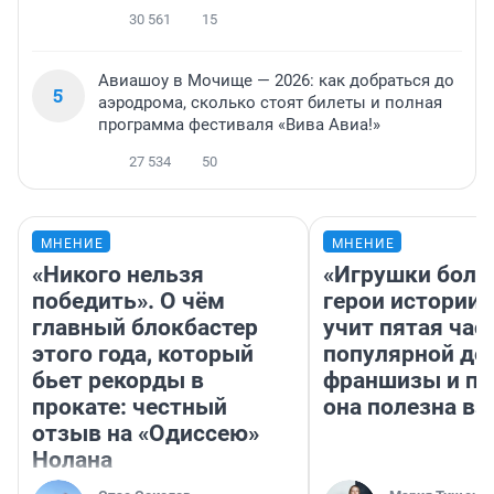
30 561
15
Авиашоу в Мочище — 2026: как добраться до
5
аэродрома, сколько стоят билеты и полная
программа фестиваля «Вива Авиа!»
27 534
50
МНЕНИЕ
МНЕНИЕ
«Никого нельзя
«Игрушки боль
победить». О чём
герои истории»
главный блокбастер
учит пятая час
этого года, который
популярной де
бьет рекорды в
франшизы и п
прокате: честный
она полезна в
отзыв на «Одиссею»
Нолана