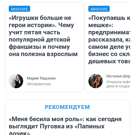
МНЕНИЕ
МНЕНИЕ
«Игрушки больше не
«Покупаешь ко
герои истории». Чему
мешке»:
учит пятая часть
предпринимат
популярной детской
рассказала, как
франшизы и почему
самом деле ус
она полезна взрослым
бизнес со скл
дешевых това
Наталья Шорох
Мария Тищенко
Открыла кофейн
Обозреватель
деньги соцразв
РЕКОМЕНДУЕМ
«Меня бесила моя роль»: как сегодня
выглядит Пуговка из «Папиных
дочек»