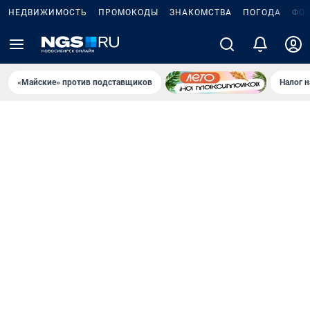
НЕДВИЖИМОСТЬ
ПРОМОКОДЫ
ЗНАКОМСТВА
ПОГОДА
ФО
«Майские» против подставщиков
Налог 