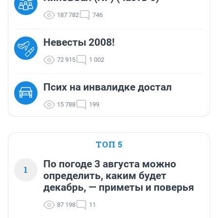
187 782
746
Невесты 2008!
72 915
1 002
Псих на инвалидке достал
15 788
199
ТОП 5
По погоде 3 августа можно
1
определить, каким будет
декабрь, — приметы и поверья
87 198
11