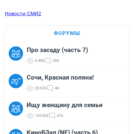
Новости СМИ2
ФОРУМЫ
Про засаду (часть 7)
6 496
334
Сочи, Красная поляна!
23 574
48
Ищу женщину для семьи
135 852
674
КиноБЗал (NF) (часть 6)