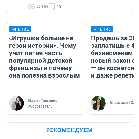
26 855
13
МНЕНИЕ
МНЕНИЕ
«Игрушки больше не
Продашь за 300
герои истории». Чему
заплатишь с 40
учит пятая часть
бизнесменам г
популярной детской
новый закон о 
франшизы и почему
— он коснется 
она полезна взрослым
и даже репети
Мария Тищенко
Анастасия Зав
Обозреватель
РЕКОМЕНДУЕМ