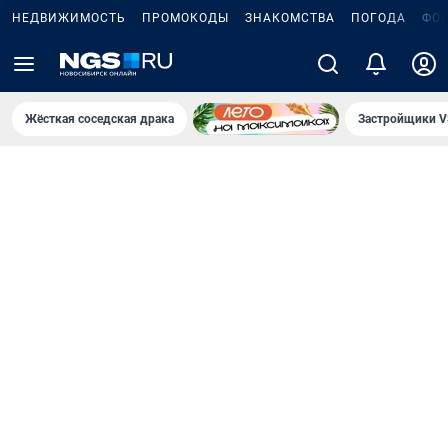
НЕДВИЖИМОСТЬ
ПРОМОКОДЫ
ЗНАКОМСТВА
ПОГОДА
ФО
Жёсткая соседская драка
Застройщики V