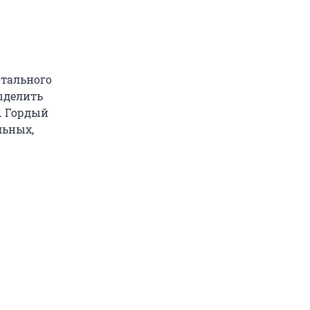
отального
ыделить
. Гордый
льных,