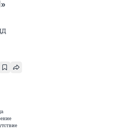
Ш»
ДД
да
шение
сутствие