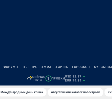
ФОРУМЫ
ТЕЛЕПРОГРАММА
АФИША
ГОРОСКОП
КУРСЫ ВА
USD 82,17
СЕЙЧАС
1
ПРОБКИ
+15°C
EUR 94,84
Международный день кошек
Августовский каталог новостроек
Ки