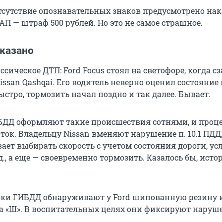
тсутствие опознавательных знаков предусмотрено на
 КоАП — штраф 500 рублей. Но это не самое страшное.
тказано
сическое ДТП: Ford Focus стоял на светофоре, когда сз
issan Qashqai. Его водитель неверно оценил состояние 
ыстро, тормозить начал поздно и так далее. Бывает.
ДД оформляют такие происшествия сотнями, и проце
ток. Владельцу Nissan вменяют нарушение п. 10.1 ПДД
ает выбирать скорость с учетом состояния дороги, ус
д., а еще — своевременно тормозить. Казалось бы, исто
ики ГИБДД обнаруживают у Ford шипованную резину 
ка «Ш». В воспитательных целях они фиксируют наруше