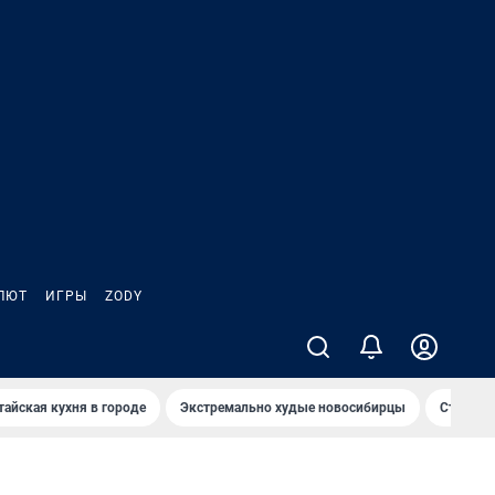
ЛЮТ
ИГРЫ
ZODY
тайская кухня в городе
Экстремально худые новосибирцы
Старт те