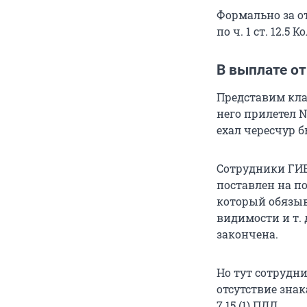
Формально за о
по ч. 1 ст. 12.5
В выплате о
Представим клас
него прилетел N
ехал чересчур б
Сотрудники ГИБ
поставлен на по
который обязыв
видимости и т. 
закончена.
Но тут сотрудн
отсутствие зна
7.15 (1) ПДД.