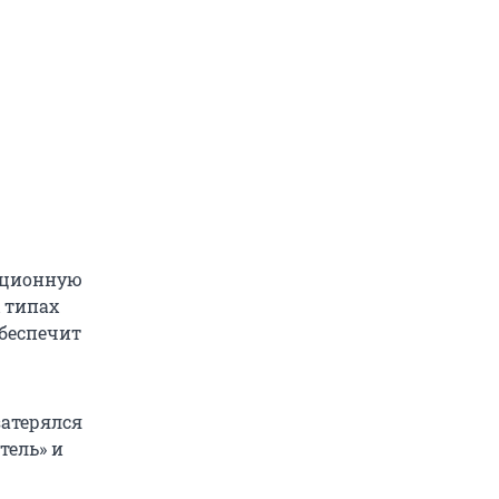
кционную
 типах
обеспечит
затерялся
тель» и