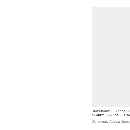
Обозначать шипованну
зимних шин больше зав
Источник: 
Артем Крас