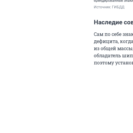
брендированные знак
Источник: 
ГИБДД
Наследие со
Сам по себе зна
дефицита, когд
из общей массы
обладатель шип
поэтому устано