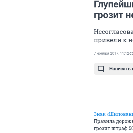
Глупейш
грозит 
Несогласов
привели к 
7 ноября 2017, 11:12
Написать
Знак «Шипованн
Правила дорожн
грозит штраф 50