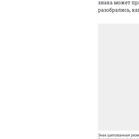
знака может пр
разобрались, ка
Знак шипованная рези