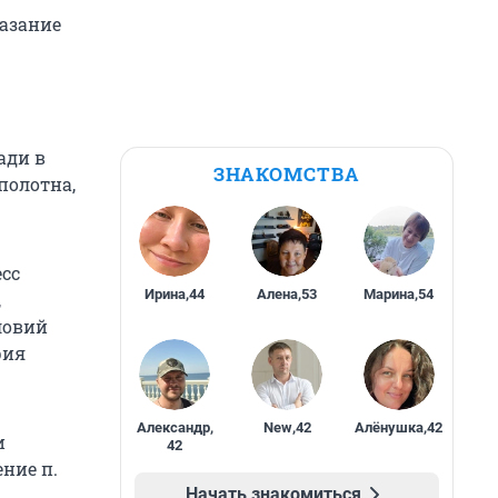
казание
ади в
ЗНАКОМСТВА
полотна,
сс
Ирина
,
44
Алена
,
53
Марина
,
54
,
ловий
рия
Александр
,
New
,
42
Алёнушка
,
42
и
42
ние п.
Начать знакомиться