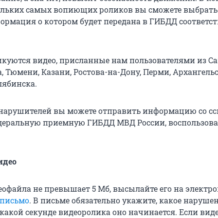
ольких самых вопиющих роликов вы сможете выбрать
ормация о котором будет передана в ГИБДД соответс
икуются видео, присланные нам пользователями из С
, Тюмени, Казани, Ростова-на-Дону, Перми, Архангельс
лябинска.
нарушителей вы можете отправить информацию со с
едеральную приемную ГИБДД МВД России, воспользов
идео
еофайла не превышает 5 Мб, высылайте его на электр
 письмо
. В письме обязательно укажите, какое наруше
какой секунде видеоролика оно начинается. Если виде