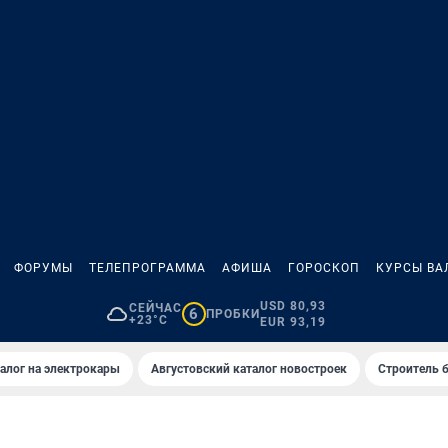
ФОРУМЫ
ТЕЛЕПРОГРАММА
АФИША
ГОРОСКОП
КУРСЫ ВА
USD 80,93
СЕЙЧАС
6
ПРОБКИ
+23°C
EUR 93,19
алог на электрокары
Августовский каталог новостроек
Строитель б