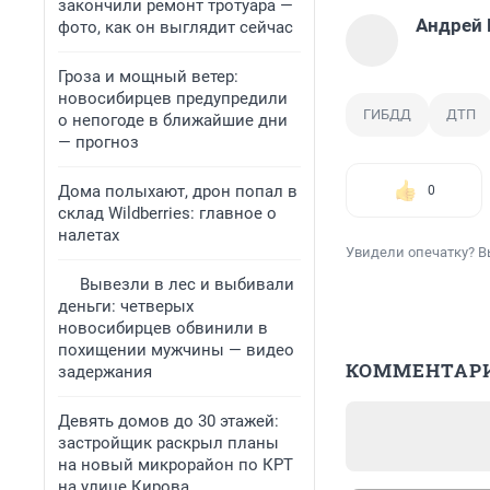
закончили ремонт тротуара —
Андрей
фото, как он выглядит сейчас
Гроза и мощный ветер:
новосибирцев предупредили
ГИБДД
ДТП
о непогоде в ближайшие дни
— прогноз
Дома полыхают, дрон попал в
0
склад Wildberries: главное о
налетах
Увидели опечатку? В
Вывезли в лес и выбивали
деньги: четверых
новосибирцев обвинили в
похищении мужчины — видео
КОММЕНТАР
задержания
Девять домов до 30 этажей:
застройщик раскрыл планы
на новый микрорайон по КРТ
на улице Кирова