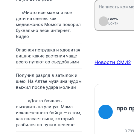
«Чисто все мамы и все
дети на свете»: как
Гость
Войти
медвежонок Момота покорил
буквально весь интернет.
Видео
Опасная петрушка и ядовитая
вишня: какие растения чаще
всего путают со съедобными
Новости СМИ2
Получил разряд в затылок и
шею. На Алтае мужчина чудом
выжил после удара молнии
«Долго боялась
выходить на улицу». Мама
про п
искалеченного бойца — о том,
как спасает сына, который
разбился по пути к невесте
3 799