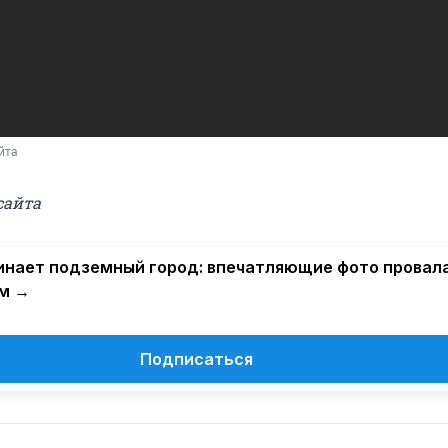
йта
сайта
нает подземный город: впечатляющие фото провала
м →
Подписаться