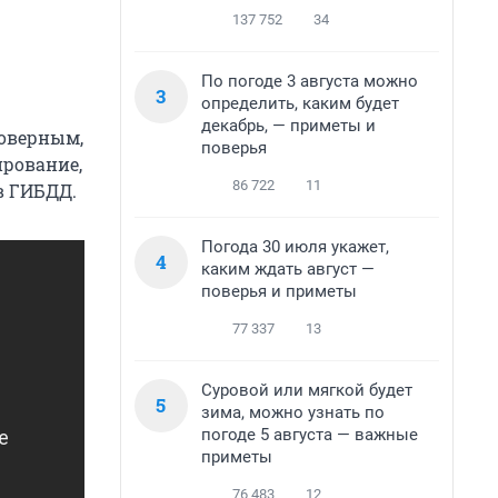
137 752
34
По погоде 3 августа можно
3
определить, каким будет
декабрь, — приметы и
товерным,
поверья
ирование,
86 722
11
в ГИБДД.
Погода 30 июля укажет,
4
каким ждать август —
поверья и приметы
77 337
13
Суровой или мягкой будет
5
зима, можно узнать по
погоде 5 августа — важные
приметы
76 483
12