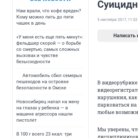
Суицидн
Нам врали, что кофе вреден?
Кому можно пить до пяти
5 сентября 2017, 11:52
чашек в день
Написать
«У меня есть еще пять минут»:
фельдшер скорой — о борьбе
со смертью, самых сложных
вызовах и чувстве
безысходности
Автомобиль сбил семерых
пешеходов на островке
В видеорубрике
безопасности в Омске
видеорегистрато
нарушения, как
Новосибирец напал на жену
парковаться на
на глазах у ребенка — в
любые возможн
машине агрессора нашли
пистолет
Мы уверены, чт
В 100 г всего 23 ккал: три
дисциплинирова