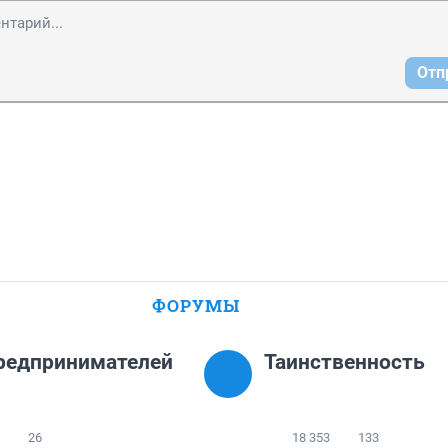
Отп
ФОРУМЫ
редпринимателей
Таинственность
26
18 353
133