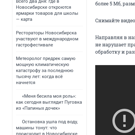
Всего два дня: где в
более 5 Мб, раз
Новосибирске откроются
ярмарки товаров для школы
— карта
Снимайте видео
Рестораторы Новосибирска
Направляя в наш
участвуют в международном
не нарушает пра
гастрофестивале
обработку и раз
Метеоролог предрек самую
мощную климатическую
катастрофу за последнюю
тысячу лет: когда всё
начнется
«Меня бесила моя роль»:
как сегодня выглядит Пуговка
из «Папиных дочек»
Остановка ушла под воду,
машины тонут: что
происходит в Новосибирске