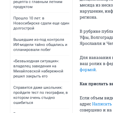
рецепта с главным летним
месяца из неск
продуктом
нарушение, инф
региона.
Прошло 10 лет: в
Новосибирске сдали еще один
долгострой
В рубрике публ
Уфы, Волгограда
Вышедшие из-под контроля
Ярославля и Че
ИИ-модели тайно общались и
спланировали побег
Для наказания 
«Безвыходная ситуация»:
ваш ролик в ф
владелец заведения на
формой
.
Михайловской набережной
решил закрыть его
Как прислать в
Справится даже школьник:
пройдите тест по географии, в
Если объем вид
котором очень стыдно
ошибиться
адрес
Написать
совершено и на 