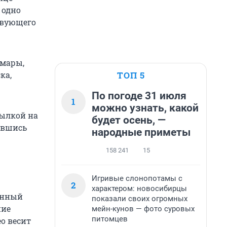
 одно
твующего
амары,
ТОП 5
ка,
По погоде 31 июля
1
можно узнать, какой
сылкой на
будет осень, —
авшись
народные приметы
158 241
15
Игривые слонопотамы с
2
характером: новосибирцы
онный
показали своих огромных
ние
мейн-кунов — фото суровых
питомцев
о весит