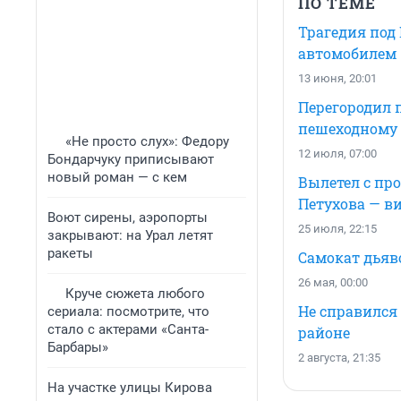
ПО ТЕМЕ
Трагедия под
автомобилем
13 июня, 20:01
Перегородил п
пешеходному 
«Не просто слух»: Федору
12 июля, 07:00
Бондарчуку приписывают
новый роман — с кем
Вылетел с пр
Петухова — в
Воют сирены, аэропорты
25 июля, 22:15
закрывают: на Урал летят
ракеты
Самокат дьяв
26 мая, 00:00
Круче сюжета любого
Не справился 
сериала: посмотрите, что
стало с актерами «Санта-
районе
Барбары»
2 августа, 21:35
На участке улицы Кирова