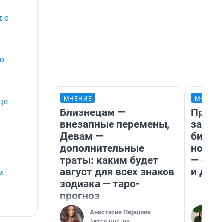
 с
по
МНЕНИЕ
МНЕНИ
це
Близнецам —
Прода
внезапные перемены,
запла
Девам —
бизне
дополнительные
новый
траты: каким будет
— он 
август для всех знаков
и даж
м
зодиака — таро-
прогноз
Анастасия Першина
Автор мнения