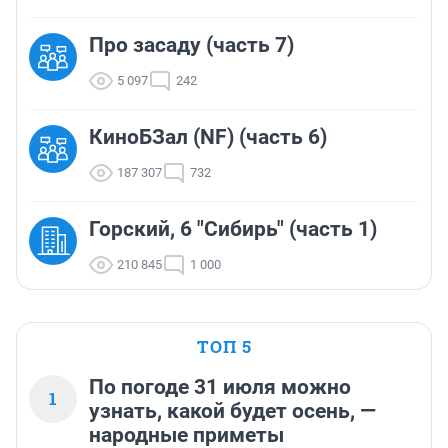
Про засаду (часть 7)
5 097
242
КиноБЗал (NF) (часть 6)
187 307
732
Горский, 6 "Сибирь" (часть 1)
210 845
1 000
ТОП 5
По погоде 31 июля можно
1
узнать, какой будет осень, —
народные приметы