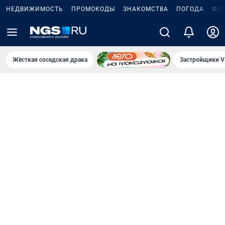
НЕДВИЖИМОСТЬ
ПРОМОКОДЫ
ЗНАКОМСТВА
ПОГОДА
ФО
Жёсткая соседская драка
Застройщики V