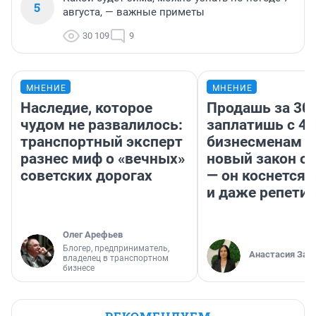
5
августа, — важные приметы
30 109
9
МНЕНИЕ
МНЕНИЕ
Наследие, которое
Продашь за 300
чудом не развалилось:
заплатишь с 40
транспортный эксперт
бизнесменам г
разнес миф о «вечных»
новый закон о 
советских дорогах
— он коснется 
и даже репети
Олег Арефьев
Блогер, предприниматель,
Анастасия Зав
владелец в транспортном
бизнесе