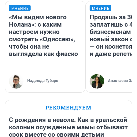
МНЕНИЕ
МНЕНИЕ
«Мы видим нового
Продашь за 300
Нолана»: с каким
заплатишь с 40
настроем нужно
бизнесменам г
смотреть «Одиссею»,
новый закон о 
чтобы она не
— он коснется 
выглядела как фиаско
и даже репети
Надежда Губарь
Анастасия Зав
РЕКОМЕНДУЕМ
С рождения в неволе. Как в уральской
колонии осужденные мамы отбывают
срок вместе со своими детьми