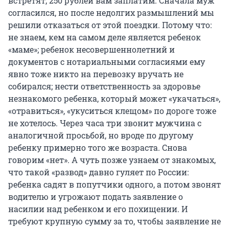
встретят, 250 рублей вам заплатим. Сначала муж
согласился, но после недолгих размышлений мы
решили отказаться от этой поездки. Потому что:
не знаем, кем на самом деле является ребенок
«маме»; ребенок несовершеннолетний и
документов с нотариальными согласиями ему
явно тоже никто на перевозку вручать не
собирался; нести ответственность за здоровье
незнакомого ребенка, который может «укачаться»,
«отравиться», «укуситься клещом» по дороге тоже
не хотелось. Через часа три звонит мужчина с
аналогичной просьбой, но вроде по другому
ребенку примерно того же возраста. Снова
говорим «нет». А чуть позже узнаем от знакомых,
что такой «развод» давно гуляет по России:
ребенка садят в попутчики одного, а потом звонят
водителю и угрожают подать заявление о
насилии над ребенком и его похищении. И
требуют крупную сумму за то, чтобы заявление не