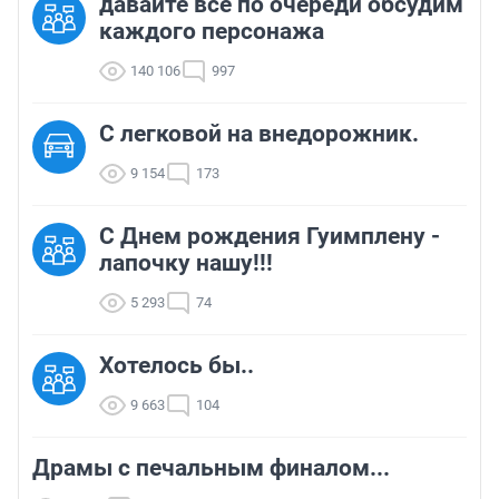
давайте все по очереди обсудим
каждого персонажа
140 106
997
C легковой на внедорожник.
9 154
173
С Днем рождения Гуимплену -
лапочку нашу!!!
5 293
74
Хотелось бы..
9 663
104
Драмы с печальным финалом...