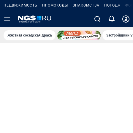
НЕДВИЖИМОСТЬ
ПРОМОКОДЫ
ЗНАКОМСТВА
ПОГОДА
ФО
Жёсткая соседская драка
Застройщики V