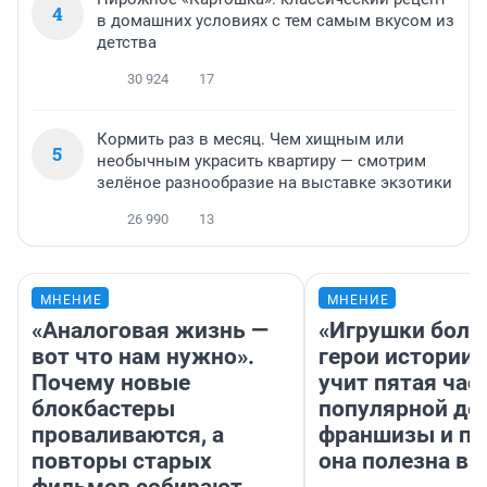
4
в домашних условиях с тем самым вкусом из
детства
30 924
17
Кормить раз в месяц. Чем хищным или
5
необычным украсить квартиру — смотрим
зелёное разнообразие на выставке экзотики
26 990
13
МНЕНИЕ
МНЕНИЕ
«Аналоговая жизнь —
«Игрушки боль
вот что нам нужно».
герои истории»
Почему новые
учит пятая час
блокбастеры
популярной де
проваливаются, а
франшизы и п
повторы старых
она полезна в