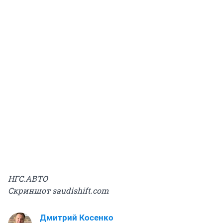
НГС.АВТО
Скриншот saudishift.com
Дмитрий Косенко