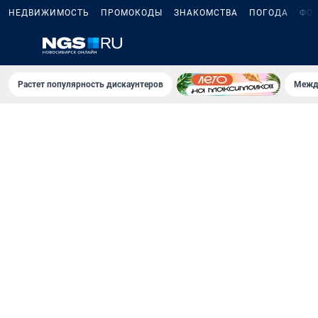
НЕДВИЖИМОСТЬ
ПРОМОКОДЫ
ЗНАКОМСТВА
ПОГОДА
ФО
Растет популярность дискаунтеров
Межд