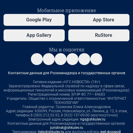
Мобильное приложение
Google Play
App Store
App Gallery
RuStore
Мы в соцсетях
Контактные данные для Роскомнадзора и государственных органов
Сетевое издание «НГС.НОВОСТИ» (18+)
Зарегистрировано Федеральной службой по надзору в сфере связи,
информационных технологий и массовых коммуникаций (Роскомнадзор)
Регистрационный номер ЭЛ № ФС 77— 84683
Учредитель: Общество с ограниченной ответственностью "ИНТЕРНЕТ
ТЕХНОЛОГИИ"
Главный редактор: Громкова Елена Александровна
Адрес редакции: 630099, Россия, Новосибирск, ул. Ленина, д. 12, 6 этаж,
телефон 8 (383) 212-52-52, 8 (923) 157-00-00 (круглосуточно)
Электронный адрес редакции:
ngs@shkulev.ru
Контактные данные для Роскомнадзора и государственных органов:
juristnsk@shkulev.ru
Техподдержка:
help@shkulev.ru
или воспользуйтесь
веб-формой