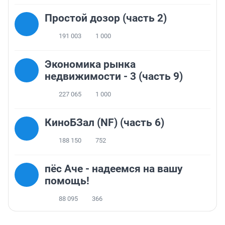
Простой дозор (часть 2)
191 003
1 000
Экономика рынка
недвижимости - 3 (часть 9)
227 065
1 000
КиноБЗал (NF) (часть 6)
188 150
752
пёс Аче - надеемся на вашу
помощь!
88 095
366