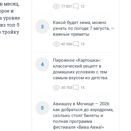
в месяц,
77 831
12
орое и
а уровне
Какой будет зима, можно
из топ-5
3
узнать по погоде 7 августа, —
в тройку
важные приметы
42 566
13
Пирожное «Картошка»:
4
классический рецепт в
домашних условиях с тем
самым вкусом из детства
30 703
15
Авиашоу в Мочище — 2026:
5
как добраться до аэродрома,
сколько стоят билеты и
полная программа
фестиваля «Вива Авиа!»