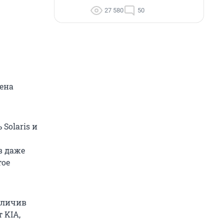
27 580
50
мена
Solaris и
в даже
тое
еличив
 KIA,