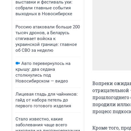
выставки и фестиваль ухи:
собрали главные события
выходных в Новосибирске
Россию атаковали больше 200
тысяч дронов, а Беларусь
стягивает войска к
украинской границе: главное
об СВО за неделю
Авто перевернулось на
крышу: два седана
столкнулись под
Новосибирском — видео
Вопреки ожидан
отрицательной 
Лицевая гладь для чайников:
прошлогоднего 
гайд от набора петель до
породили иллюз
первого готового изделия
процесс подкос
Стало известно, какие
заболевания чаще всего
Кроме того, пр
находили на диспансеризации