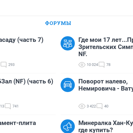
ФОРУМЫ
асаду (часть 7)
Где мои 17 лет...П
Зрительских Сим
NF.
293
10 024
78
Зал (NF) (часть 6)
Поворот налево,
Немировича - Ват
613
741
3 422
40
амент-плита
Минералка Хан-Ку
где купить?