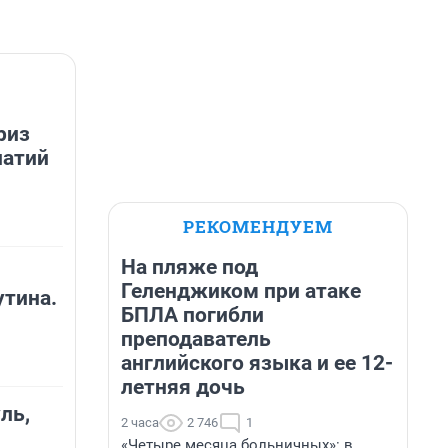
риз
патий
РЕКОМЕНДУЕМ
На пляже под
Геленджиком при атаке
утина.
БПЛА погибли
преподаватель
английского языка и ее 12-
летняя дочь
ль,
2 часа
2 746
1
«Четыре месяца больничных»: в