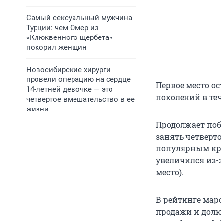
Самый сексуальный мужчина
Турции: чем Омер из
«Клюквенного щербета»
покорил женщин
Новосибирские хирурги
провели операцию на сердце
Первое место ост
14-летней девочке — это
поколений в теч
четвертое вмешательство в ее
жизни
Продолжает побе
занять четверто
популярным кро
увеличился из-з
место).
В рейтинге мар
продажи и долю 