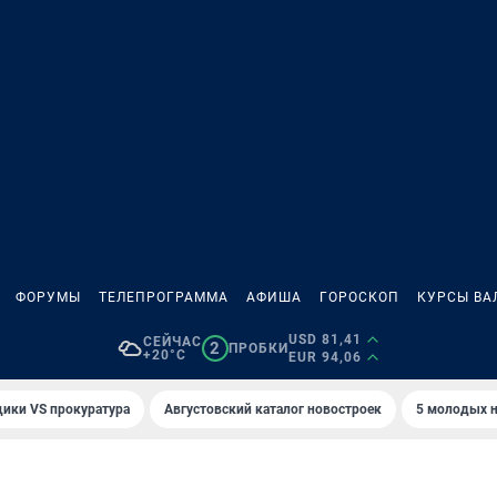
ФОРУМЫ
ТЕЛЕПРОГРАММА
АФИША
ГОРОСКОП
КУРСЫ ВА
USD 81,41
СЕЙЧАС
2
ПРОБКИ
+20°C
EUR 94,06
ики VS прокуратура
Августовский каталог новостроек
5 молодых н