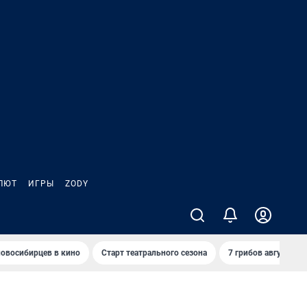
ЛЮТ
ИГРЫ
ZODY
овосибирцев в кино
Старт театрального сезона
7 грибов августа