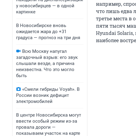
например, спрос
у новосибирцев — в одной
что лишь едва л
картинке
третье места в 
пяти тысяч маш
В Новосибирске вновь
ожидается жара до +31
Hyundai Solaris
градуса — прогноз на три дня
наиболее востр
Всю Москву напугал
загадочный взрыв: его звук
слышали везде, а причина
неизвестна. Что это могло
быть
«Смели гибриды Voyah». В
России возник дефицит
электромобилей
В центре Новосибирска могут
ввести особый режим из-за
провала дороги —
показываем участок на карте