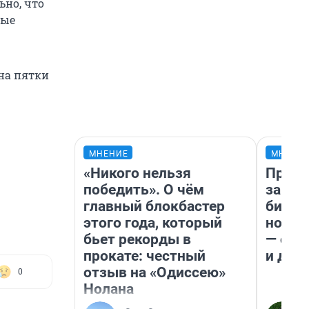
льно, что
ные
 на пятки
МНЕНИЕ
МНЕНИ
«Никого нельзя
Прода
победить». О чём
запла
главный блокбастер
бизне
этого года, который
новый
бьет рекорды в
— он 
прокате: честный
и даж
отзыв на «Одиссею»
0
Нолана