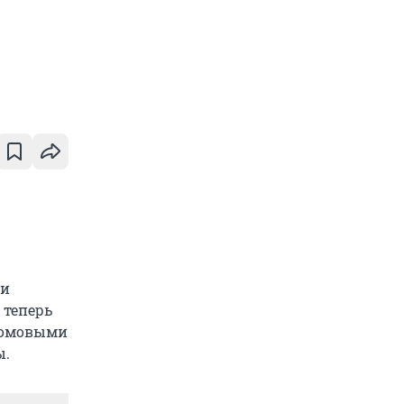
ли
 теперь
хромовыми
ы.