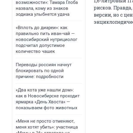
1,6-литровый 1
возможности»: Тамара Глоба
рисков. Правда,
назвала, кому из знаков
зодиака улыбнется удача
версии, но с це
энциклопедическ
«Вплоть до диареи»: как
правильно пить иван-чай —
новосибирский нутрициолог
подсчитал допустимое
количество чашек
Переводы россиян начнут
блокировать по одной
причине: подробности
«Два кота уже нашли дом»:
как в Новосибирске проходит
ярмарка «День Хвоста» —
показываем фото животных
«Меня не просто отменяют,
меня хотят убить»: участница