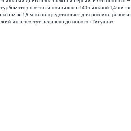
17-сильный двигатель прежней версии, и это неплохо 
 турбомотор все-таки появился в 140-сильной 1,4-литр
нником за 1,5 млн он представляет для россиян разве ч
ий интерес: тут недалеко до нового «Тигуана».