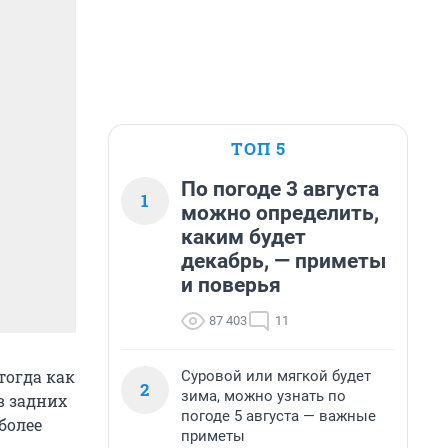
ТОП 5
По погоде 3 августа
1
можно определить,
каким будет
декабрь, — приметы
и поверья
87 403
11
тогда как
Суровой или мягкой будет
2
зима, можно узнать по
в задних
погоде 5 августа — важные
более
приметы