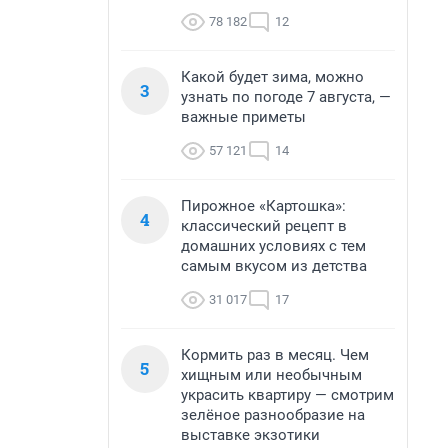
78 182
12
Какой будет зима, можно
3
узнать по погоде 7 августа, —
важные приметы
57 121
14
Пирожное «Картошка»:
4
классический рецепт в
домашних условиях с тем
самым вкусом из детства
31 017
17
Кормить раз в месяц. Чем
5
хищным или необычным
украсить квартиру — смотрим
зелёное разнообразие на
выставке экзотики