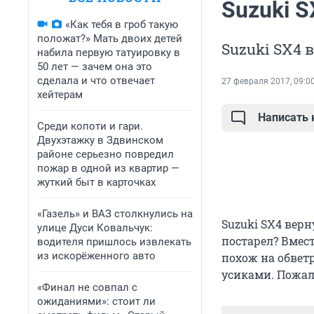
Suzuki S
«Как тебя в гроб такую
положат?» Мать двоих детей
Suzuki SX4 
набила первую татуировку в
50 лет — зачем она это
сделала и что отвечает
27 февраля 2017, 09:0
хейтерам
Написать
Среди копоти и гари.
Двухэтажку в Здвинском
районе серьезно повредил
пожар в одной из квартир —
жуткий быт в карточках
«Газель» и ВАЗ столкнулись на
Suzuki SX4 верн
улице Дуси Ковальчук:
постарел? Вмес
водителя пришлось извлекать
из искорёженного авто
похож на обвет
усиками. Пожал
«Финал не совпал с
ожиданиями»: стоит ли