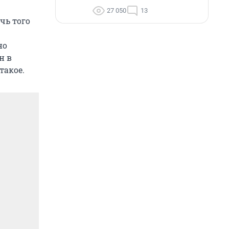
27 050
13
чь того
но
н в
такое.