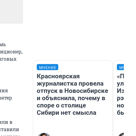
емь
диционер,
инговых
МНЕНИЕ
МНЕНИ
Красноярская
«Поче
журналистка провела
улыба
отпуск в Новосибирске
Извес
ния
и объяснила, почему в
рэпер
ветер
споре о столице
новос
Сибири нет смысла
было
или в
оставили