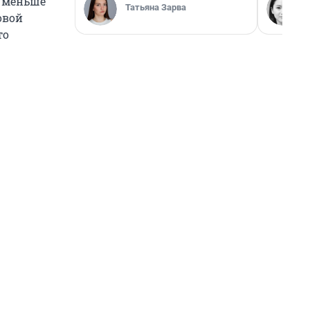
— меньше
Татьяна Зарва
овой
то