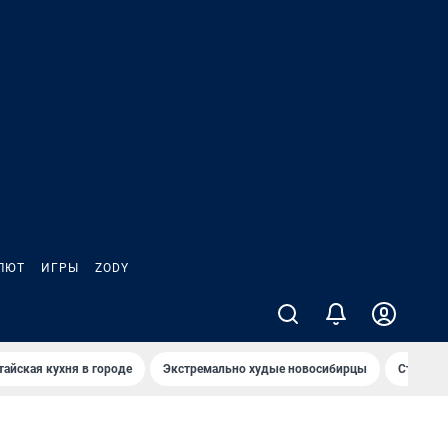
ЛЮТ
ИГРЫ
ZODY
тайская кухня в городе
Экстремально худые новосибирцы
Старт те