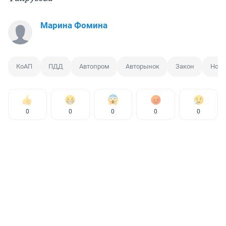
Марина Фомина
КоАП
ПДД
Автопром
Авторынок
Закон
Нови
0
0
0
0
0