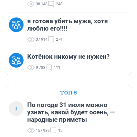
38 148
248
я готова убить мужа, хотя
люблю его!!!!
37 914
274
Котёнок никому не нужен?
9 783
111
ТОП 5
По погоде 31 июля можно
1
узнать, какой будет осень, —
народные приметы
157 989
15