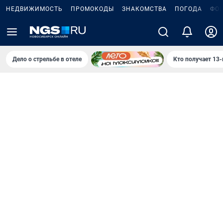
НЕДВИЖИМОСТЬ
ПРОМОКОДЫ
ЗНАКОМСТВА
ПОГОДА
ФО
Дело о стрельбе в отеле
Кто получает 13-