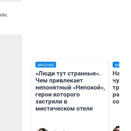
ло.
МНЕНИЕ
МНЕНИ
«Люди тут странные».
Насле
Чем привлекает
чудом
непонятный «Непокой»,
транс
герои которого
разне
застряли в
совет
мистическом отеле