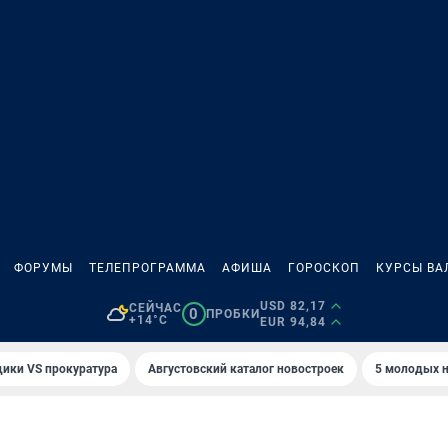
ФОРУМЫ
ТЕЛЕПРОГРАММА
АФИША
ГОРОСКОП
КУРСЫ ВА
USD 82,17
СЕЙЧАС
0
ПРОБКИ
+14°C
EUR 94,84
ики VS прокуратура
Августовский каталог новостроек
5 молодых н