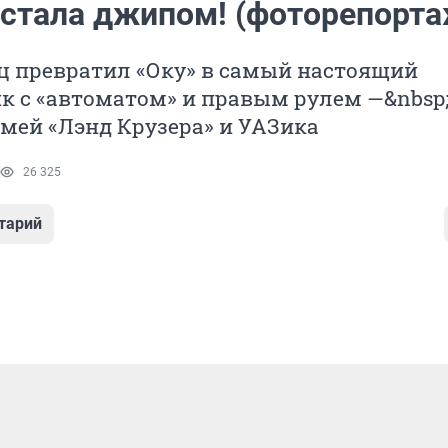
я стала джипом! (фоторепорта
ц превратил «Оку» в самый настоящий
к с «автоматом» и правым рулем —&nbsp
мей «Лэнд Крузера» и УАЗика
26 325
тарий