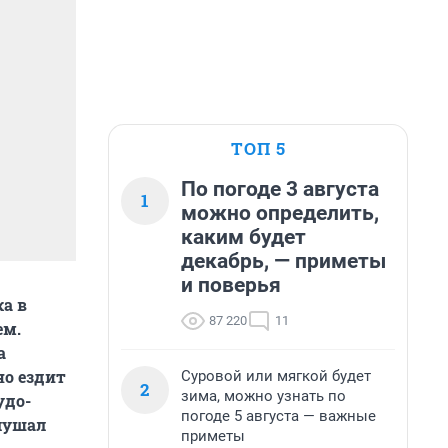
ТОП 5
По погоде 3 августа
1
можно определить,
каким будет
декабрь, — приметы
и поверья
а в
87 220
11
ем.
a
но ездит
Суровой или мягкой будет
2
зима, можно узнать по
удо-
погоде 5 августа — важные
лушал
приметы