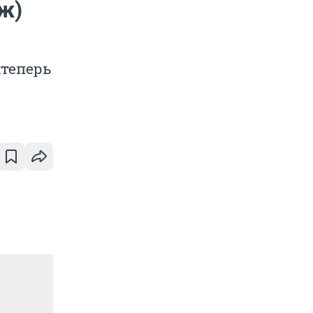
ж)
;теперь