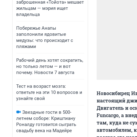
заброшенная «Тойота» мешает
жильцам — мэрия ищет
владельца
Побережье Анапы
заполонили ядовитые
медузы: что происходит с
пляжами
Рабочий день хотят сократить,
но только летом — и вот
почему. Новости 7 августа
Тест на возраст мозга:
ответьте на эти 10 вопросов и
Новосибирец Ив
узнайте свой
настоящий джи
Двигатель и ос
Звездные гости в 500-
Funcargo, а вн
летнем соборе: Криштиану
там, куда не с
Роналду готовится сыграть
автомобилем, к
свадьбу века на Мадейре