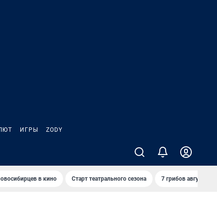
ЛЮТ
ИГРЫ
ZODY
овосибирцев в кино
Старт театрального сезона
7 грибов августа