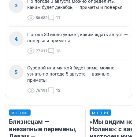
По погоде 3 августа можно определить,
3
каким будет декабрь, — приметы и поверья
86 685
11
Погода 30 июля укажет, каким ждать август —
4
поверья и приметы
77 317
13
Суровой или мягкой будет зима, можно
5
узнать по погоде 5 августа — важные
приметы
76 191
12
МНЕНИЕ
МНЕНИЕ
Близнецам —
«Мы видим нов
внезапные перемены,
Нолана»: с как
Девам —
настроем нужн