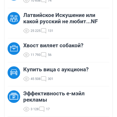
10 658
74
Латвийское Искушение или
какой русский не любит...NF
25 225
131
Хвост виляет собакой?
11 793
56
Купить вица с аукциона?
45 508
301
Эффективность е-мэйл
рекламы
3 128
17