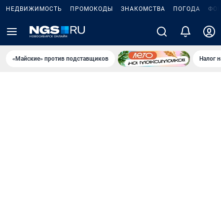
НЕДВИЖИМОСТЬ
ПРОМОКОДЫ
ЗНАКОМСТВА
ПОГОДА
ФО
«Майские» против подставщиков
Налог 