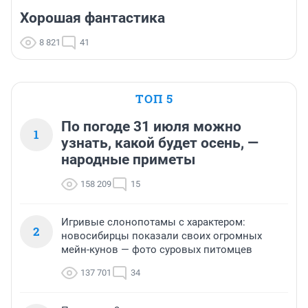
Хорошая фантастика
8 821
41
ТОП 5
По погоде 31 июля можно
1
узнать, какой будет осень, —
народные приметы
158 209
15
Игривые слонопотамы с характером:
2
новосибирцы показали своих огромных
мейн-кунов — фото суровых питомцев
137 701
34