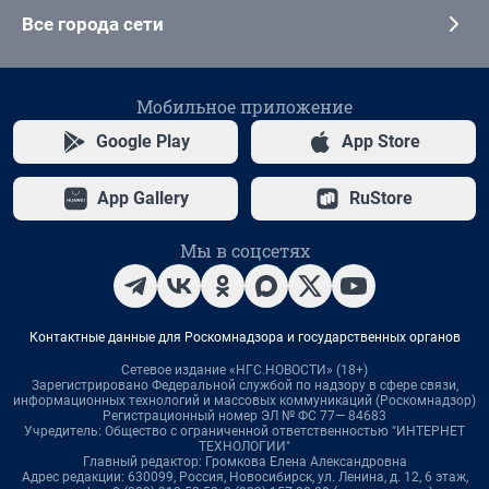
Все города сети
Мобильное приложение
Google Play
App Store
App Gallery
RuStore
Мы в соцсетях
Контактные данные для Роскомнадзора и государственных органов
Сетевое издание «НГС.НОВОСТИ» (18+)
Зарегистрировано Федеральной службой по надзору в сфере связи,
информационных технологий и массовых коммуникаций (Роскомнадзор)
Регистрационный номер ЭЛ № ФС 77— 84683
Учредитель: Общество с ограниченной ответственностью "ИНТЕРНЕТ
ТЕХНОЛОГИИ"
Главный редактор: Громкова Елена Александровна
Адрес редакции: 630099, Россия, Новосибирск, ул. Ленина, д. 12, 6 этаж,