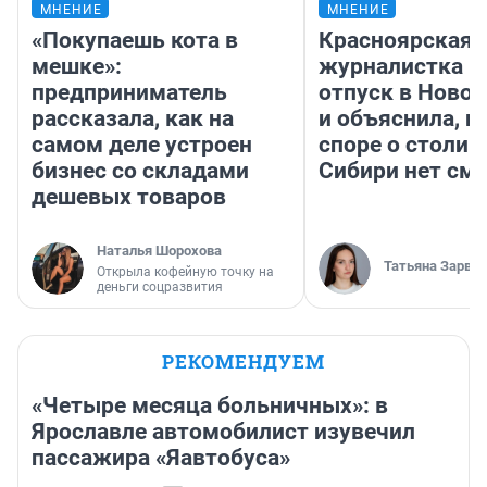
МНЕНИЕ
МНЕНИЕ
«Покупаешь кота в
Красноярская
мешке»:
журналистка п
предприниматель
отпуск в Ново
рассказала, как на
и объяснила, п
самом деле устроен
споре о столиц
бизнес со складами
Сибири нет см
дешевых товаров
Наталья Шорохова
Татьяна Зарва
Открыла кофейную точку на
деньги соцразвития
РЕКОМЕНДУЕМ
«Четыре месяца больничных»: в
Ярославле автомобилист изувечил
пассажира «Яавтобуса»