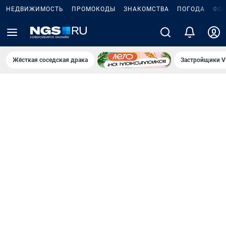
НЕДВИЖИМОСТЬ
ПРОМОКОДЫ
ЗНАКОМСТВА
ПОГОДА
ФО
Жёсткая соседская драка
Застройщики V