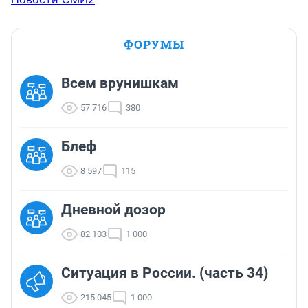
ФОРУМЫ
Всем врунишкам
57 716
380
Блеф
8 597
115
Дневной дозор
82 103
1 000
Ситуация в России. (часть 34)
215 045
1 000