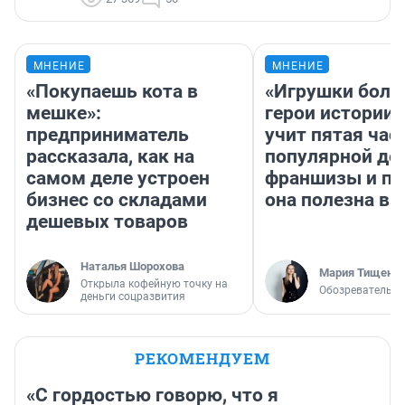
МНЕНИЕ
МНЕНИЕ
«Покупаешь кота в
«Игрушки боль
мешке»:
герои истории»
предприниматель
учит пятая час
рассказала, как на
популярной де
самом деле устроен
франшизы и п
бизнес со складами
она полезна в
дешевых товаров
Наталья Шорохова
Мария Тищенк
Открыла кофейную точку на
Обозреватель
деньги соцразвития
РЕКОМЕНДУЕМ
«С гордостью говорю, что я