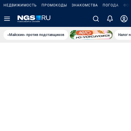
НЕДВИЖИМОСТЬ
ПРОМОКОДЫ
ЗНАКОМСТВА
ПОГОДА
ФО
«Майские» против подставщиков
Налог 