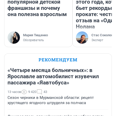
популярной детской
этого года, ко
франшизы и почему
бьет рекорды 
она полезна взрослым
прокате: честн
отзыв на «Оди
Нолана
Мария Тищенко
Стас Соколов
Обозреватель
Эксперт
РЕКОМЕНДУЕМ
«Четыре месяца больничных»: в
Ярославле автомобилист изувечил
пассажира «Яавтобуса»
13 часов
9 420
43
Сезон черники в Мурманской области: рецепт
хрустящего ягодного штруделя за полчаса