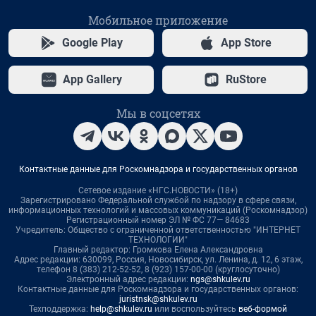
Мобильное приложение
Google Play
App Store
App Gallery
RuStore
Мы в соцсетях
Контактные данные для Роскомнадзора и государственных органов
Сетевое издание «НГС.НОВОСТИ» (18+)
Зарегистрировано Федеральной службой по надзору в сфере связи,
информационных технологий и массовых коммуникаций (Роскомнадзор)
Регистрационный номер ЭЛ № ФС 77— 84683
Учредитель: Общество с ограниченной ответственностью "ИНТЕРНЕТ
ТЕХНОЛОГИИ"
Главный редактор: Громкова Елена Александровна
Адрес редакции: 630099, Россия, Новосибирск, ул. Ленина, д. 12, 6 этаж,
телефон 8 (383) 212-52-52, 8 (923) 157-00-00 (круглосуточно)
Электронный адрес редакции:
ngs@shkulev.ru
Контактные данные для Роскомнадзора и государственных органов:
juristnsk@shkulev.ru
Техподдержка:
help@shkulev.ru
или воспользуйтесь
веб-формой