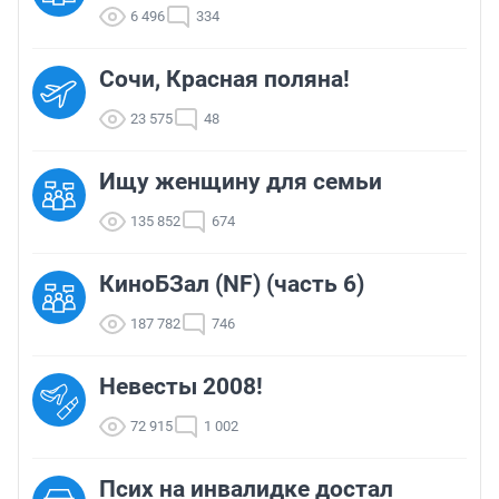
6 496
334
Сочи, Красная поляна!
23 575
48
Ищу женщину для семьи
135 852
674
КиноБЗал (NF) (часть 6)
187 782
746
Невесты 2008!
72 915
1 002
Псих на инвалидке достал