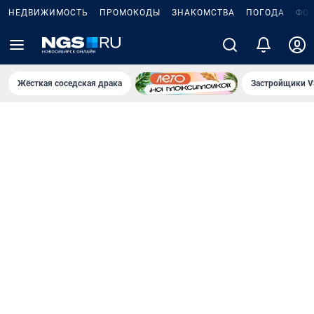
НЕДВИЖИМОСТЬ
ПРОМОКОДЫ
ЗНАКОМСТВА
ПОГОДА
ФО
Жёсткая соседская драка
Застройщики V