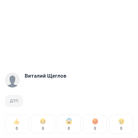
Виталий Щеглов
ДТП
0
0
0
0
0