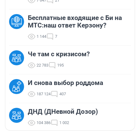
7 647
21
Бесплатные входящие с Би на
МТС:наш ответ Керзону?
1 144
7
Че там с кризисом?
22 783
195
И снова выбор роддома
187 124
407
ДНД (ДНевной Дозор)
104 386
1 002