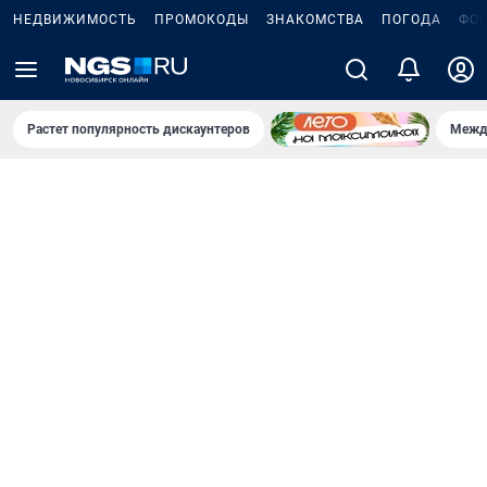
НЕДВИЖИМОСТЬ
ПРОМОКОДЫ
ЗНАКОМСТВА
ПОГОДА
ФО
Растет популярность дискаунтеров
Межд