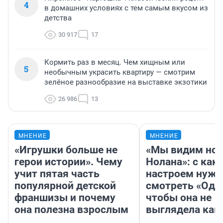
4
в домашних условиях с тем самым вкусом из
детства
30 917
17
Кормить раз в месяц. Чем хищным или
5
необычным украсить квартиру — смотрим
зелёное разнообразие на выставке экзотики
26 986
13
МНЕНИЕ
МНЕНИЕ
«Игрушки больше не
«Мы видим нов
герои истории». Чему
Нолана»: с как
учит пятая часть
настроем нужн
популярной детской
смотреть «Оди
франшизы и почему
чтобы она не
она полезна взрослым
выглядела как