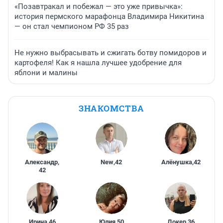
«Позавтракал и побежал — это уже привычка»:
история пермского марафонца Владимира Никитина
— он стал чемпионом РФ 35 раз
Не нужно выбрасывать и сжигать ботву помидоров и
картофеля! Как я нашла лучшее удобрение для
яблони и малины
ЗНАКОМСТВА
Александр
,
New
,
42
Алёнушка
,
42
42
Ирина
,
46
Юлия
,
50
Докер
,
36