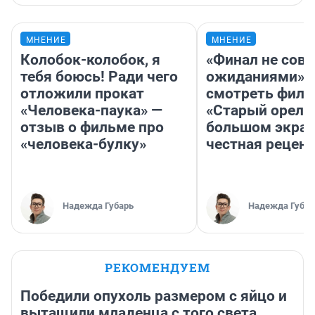
МНЕНИЕ
МНЕНИЕ
Колобок-колобок, я
«Финал не совп
тебя боюсь! Ради чего
ожиданиями»: 
отложили прокат
смотреть фил
«Человека-паука» —
«Старый орел» 
отзыв о фильме про
большом экран
«человека-булку»
честная рецен
Надежда Губарь
Надежда Губар
РЕКОМЕНДУЕМ
Победили опухоль размером с яйцо и
вытащили младенца с того света.