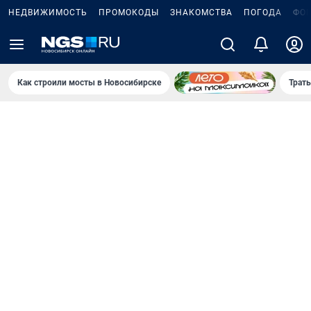
НЕДВИЖИМОСТЬ
ПРОМОКОДЫ
ЗНАКОМСТВА
ПОГОДА
ФО
Как строили мосты в Новосибирске
Траты