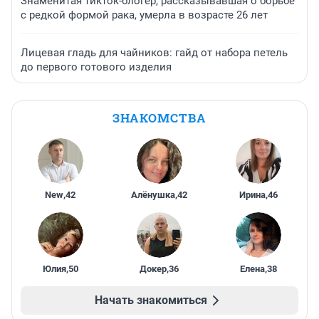
Знаменитая тикток-блогер, рассказывавшая о борьбе
с редкой формой рака, умерла в возрасте 26 лет
Лицевая гладь для чайников: гайд от набора петель
до первого готового изделия
ЗНАКОМСТВА
New
,
42
Алёнушка
,
42
Ирина
,
46
Юлия
,
50
Докер
,
36
Елена
,
38
Начать знакомиться