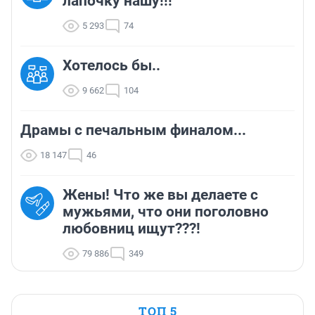
лапочку нашу!!!
5 293
74
Хотелось бы..
9 662
104
Драмы с печальным финалом...
18 147
46
Жены! Что же вы делаете с
мужьями, что они поголовно
любовниц ищут???!
79 886
349
ТОП 5