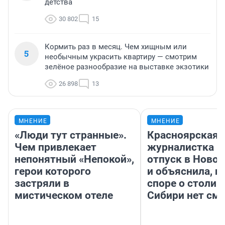
детства
30 802
15
Кормить раз в месяц. Чем хищным или
5
необычным украсить квартиру — смотрим
зелёное разнообразие на выставке экзотики
26 898
13
МНЕНИЕ
МНЕНИЕ
«Люди тут странные».
Красноярская
Чем привлекает
журналистка п
непонятный «Непокой»,
отпуск в Ново
герои которого
и объяснила, п
застряли в
споре о столиц
мистическом отеле
Сибири нет см