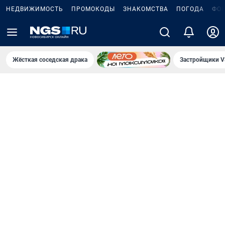
НЕДВИЖИМОСТЬ
ПРОМОКОДЫ
ЗНАКОМСТВА
ПОГОДА
ФО
Жёсткая соседская драка
Застройщики V