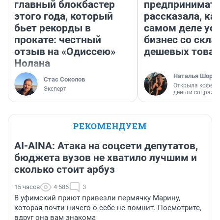
главный блокбастер
предпринимат
этого года, который
рассказала, как
бьет рекорды в
самом деле ус
прокате: честный
бизнес со скл
отзыв на «Одиссею»
дешевых това
Нолана
Наталья Шорох
Стас Соколов
Открыла кофейн
Эксперт
деньги соцразв
РЕКОМЕНДУЕМ
AI-AINA: Атака на соцсети депутатов,
бюджета вузов не хватило лучшим и
сколько стоит арбуз
15 часов
4 586
3
В уфимский приют привезли пермячку Марину,
которая почти ничего о себе не помнит. Посмотрите,
вдруг она вам знакома