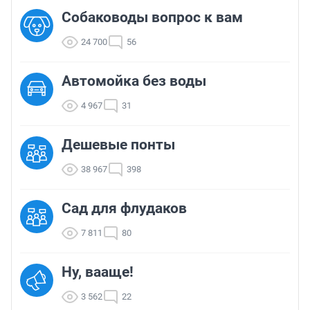
Собаководы вопрос к вам
24 700
56
Автомойка без воды
4 967
31
Дешевые понты
38 967
398
Сад для флудаков
7 811
80
Ну, вааще!
3 562
22