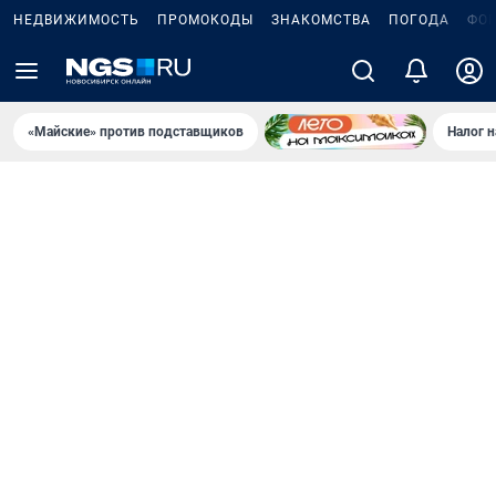
НЕДВИЖИМОСТЬ
ПРОМОКОДЫ
ЗНАКОМСТВА
ПОГОДА
ФО
«Майские» против подставщиков
Налог 