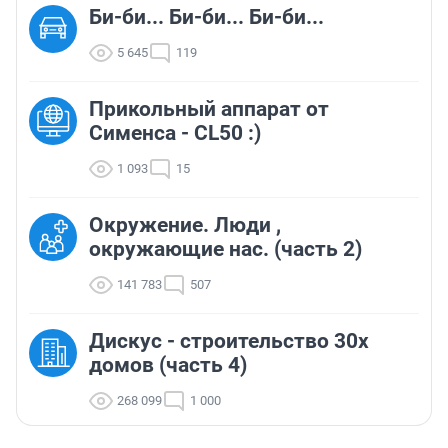
Би-би... Би-би... Би-би...
5 645
119
Прикольный аппарат от
Сименса - CL50 :)
1 093
15
Окружение. Люди ,
окружающие нас. (часть 2)
141 783
507
Дискус - строительство 30х
домов (часть 4)
268 099
1 000