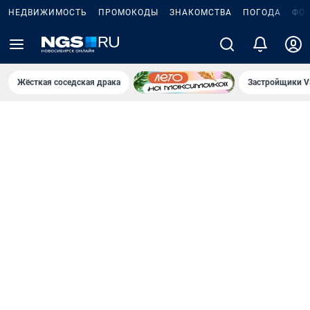
НЕДВИЖИМОСТЬ
ПРОМОКОДЫ
ЗНАКОМСТВА
ПОГОДА
ФО
Жёсткая соседская драка
Застройщики V