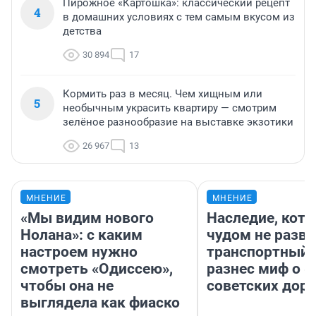
Пирожное «Картошка»: классический рецепт
4
в домашних условиях с тем самым вкусом из
детства
30 894
17
Кормить раз в месяц. Чем хищным или
5
необычным украсить квартиру — смотрим
зелёное разнообразие на выставке экзотики
26 967
13
МНЕНИЕ
МНЕНИЕ
«Мы видим нового
Наследие, кото
Нолана»: с каким
чудом не разва
настроем нужно
транспортный 
смотреть «Одиссею»,
разнес миф о 
чтобы она не
советских доро
выглядела как фиаско