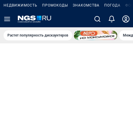
НЕДВИЖИМОСТЬ
ПРОМОКОДЫ
ЗНАКОМСТВА
ПОГОДА
ФО
Растет популярность дискаунтеров
Межд