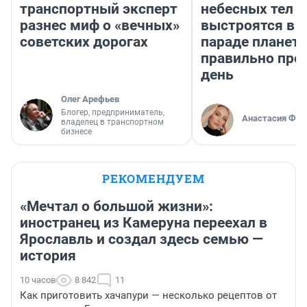
транспортный эксперт
небесных тел
разнес миф о «вечных»
выстроятся в 
советских дорогах
параде планет 
правильно про
день
Олег Арефьев
Блогер, предприниматель,
Анастасия Фил
владелец в транспортном
бизнесе
РЕКОМЕНДУЕМ
«Мечтал о большой жизни»:
иностранец из Камеруна переехал в
Ярославль и создал здесь семью —
история
10 часов
8 842
11
Как приготовить хачапури — несколько рецептов от