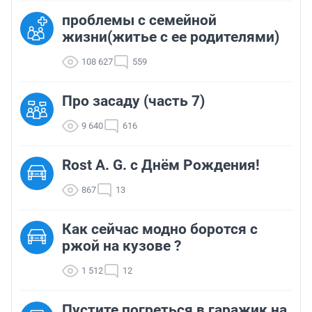
проблемы с семейной
жизни(житье с ее родителями)
108 627
559
Про засаду (часть 7)
9 640
616
Rost A. G. с Днём Рождения!
867
13
Как сейчас модно боротся с
ржой на кузове ?
1 512
12
Пустите погреться в гаражик на