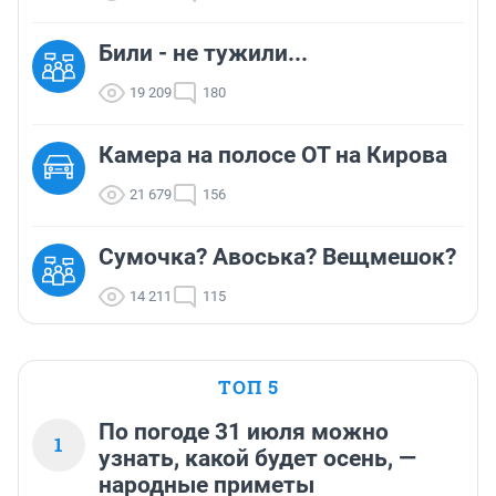
Били - не тужили...
19 209
180
Камера на полосе ОТ на Кирова
21 679
156
Сумочка? Авоська? Вещмешок?
14 211
115
ТОП 5
По погоде 31 июля можно
1
узнать, какой будет осень, —
народные приметы