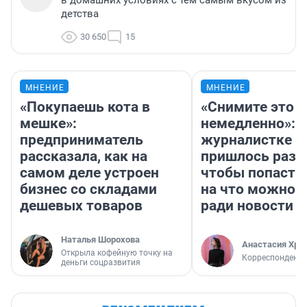
в домашних условиях с тем самым вкусом из
детства
30 650
15
МНЕНИЕ
МНЕНИЕ
«Покупаешь кота в
«Снимите это
мешке»:
немедленно»:
предприниматель
журналистке Н
рассказала, как на
пришлось разд
самом деле устроен
чтобы попасть 
бизнес со складами
на что можно 
дешевых товаров
ради новости
Наталья Шорохова
Анастасия Хри
Открыла кофейную точку на
Корреспондент
деньги соцразвития