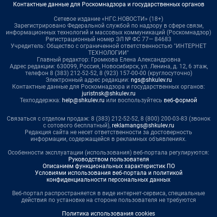
Контактные данные для Роскомнадзора и государственных органов
Сетевое издание «НГС.НОВОСТИ» (18+)
Зарегистрировано Федеральной службой по надзору в сфере связи,
информационных технологий и массовых коммуникаций (Роскомнадзор)
Регистрационный номер ЭЛ № ФС 77— 84683
Учредитель: Общество с ограниченной ответственностью "ИНТЕРНЕТ
ТЕХНОЛОГИИ"
Главный редактор: Громкова Елена Александровна
Адрес редакции: 630099, Россия, Новосибирск, ул. Ленина, д. 12, 6 этаж,
телефон 8 (383) 212-52-52, 8 (923) 157-00-00 (круглосуточно)
Электронный адрес редакции:
ngs@shkulev.ru
Контактные данные для Роскомнадзора и государственных органов:
juristnsk@shkulev.ru
Техподдержка:
help@shkulev.ru
или воспользуйтесь
веб-формой
Связаться с отделом продаж: 8 (383) 212-52-52, 8 (800) 200-03-83 (звонок
с сотового бесплатный),
reklamangs@shkulev.ru
Редакция сайта не несет ответственности за достоверность
информации, содержащейся в рекламных объявлениях.
Особенности эксплуатации (использования) веб-портала регулируются:
Руководством пользователя
Описанием функциональных характеристик ПО
Условиями использования веб-портала и политикой
конфиденциальности персональных данных
Веб-портал распространяется в виде интернет-сервиса, специальные
действия по установке на стороне пользователя не требуются
Политика использования cookies