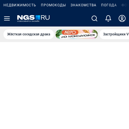
НЕДВИЖИМОСТЬ
ПРОМОКОДЫ
ЗНАКОМСТВА
ПОГОДА
ФО
Жёсткая соседская драка
Застройщики V