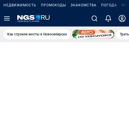
НЕДВИЖИМОСТЬ
ПРОМОКОДЫ
ЗНАКОМСТВА
ПОГОДА
ФО
Как строили мосты в Новосибирске
Траты