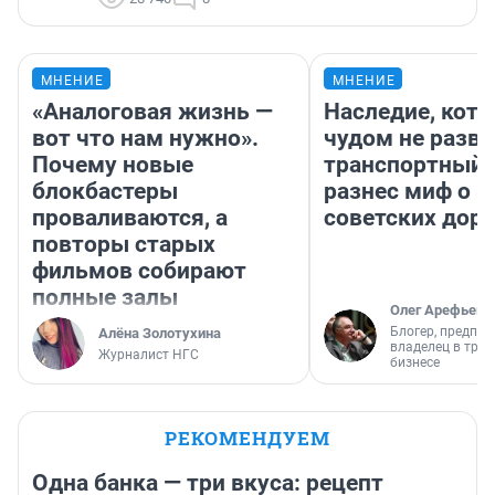
МНЕНИЕ
МНЕНИЕ
«Аналоговая жизнь —
Наследие, кото
вот что нам нужно».
чудом не разва
Почему новые
транспортный 
блокбастеры
разнес миф о 
проваливаются, а
советских доро
повторы старых
фильмов собирают
полные залы
Олег Арефьев
Блогер, предпри
Алёна Золотухина
владелец в тра
Журналист НГС
бизнесе
РЕКОМЕНДУЕМ
Одна банка — три вкуса: рецепт