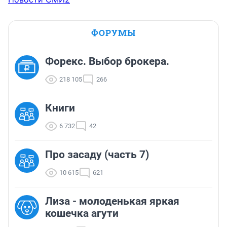
ФОРУМЫ
Форекс. Выбор брокера.
218 105
266
Книги
6 732
42
Про засаду (часть 7)
10 615
621
Лиза - молоденькая яркая
кошечка агути