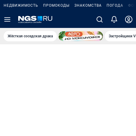
НЕДВИЖИМОСТЬ
ПРОМОКОДЫ
ЗНАКОМСТВА
ПОГОДА
ФО
Жёсткая соседская драка
Застройщики V