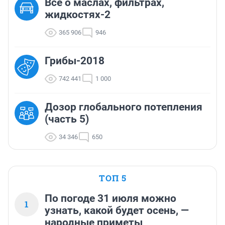
Все о маслах, фильтрах,
жидкостях-2
365 906
946
Грибы-2018
742 441
1 000
Дозор глобального потепления
(часть 5)
34 346
650
ТОП 5
По погоде 31 июля можно
1
узнать, какой будет осень, —
народные приметы