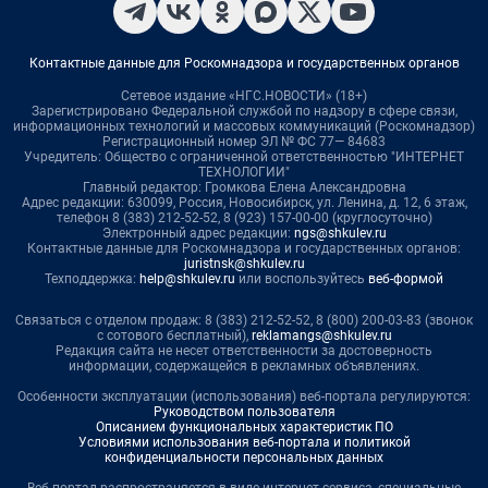
Контактные данные для Роскомнадзора и государственных органов
Сетевое издание «НГС.НОВОСТИ» (18+)
Зарегистрировано Федеральной службой по надзору в сфере связи,
информационных технологий и массовых коммуникаций (Роскомнадзор)
Регистрационный номер ЭЛ № ФС 77— 84683
Учредитель: Общество с ограниченной ответственностью "ИНТЕРНЕТ
ТЕХНОЛОГИИ"
Главный редактор: Громкова Елена Александровна
Адрес редакции: 630099, Россия, Новосибирск, ул. Ленина, д. 12, 6 этаж,
телефон 8 (383) 212-52-52, 8 (923) 157-00-00 (круглосуточно)
Электронный адрес редакции:
ngs@shkulev.ru
Контактные данные для Роскомнадзора и государственных органов:
juristnsk@shkulev.ru
Техподдержка:
help@shkulev.ru
или воспользуйтесь
веб-формой
Связаться с отделом продаж: 8 (383) 212-52-52, 8 (800) 200-03-83 (звонок
с сотового бесплатный),
reklamangs@shkulev.ru
Редакция сайта не несет ответственности за достоверность
информации, содержащейся в рекламных объявлениях.
Особенности эксплуатации (использования) веб-портала регулируются:
Руководством пользователя
Описанием функциональных характеристик ПО
Условиями использования веб-портала и политикой
конфиденциальности персональных данных