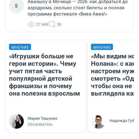
Авиашоу в Мочище — 2026: как добраться до
5
аэродрома, сколько стоят билеты и полная
программа фестиваля «Вива Авиа!»
27 449
50
МНЕНИЕ
МНЕНИЕ
«Игрушки больше не
«Мы видим нов
герои истории». Чему
Нолана»: с как
учит пятая часть
настроем нужн
популярной детской
смотреть «Оди
франшизы и почему
чтобы она не
она полезна взрослым
выглядела как
Мария Тищенко
Надежда Губар
Обозреватель