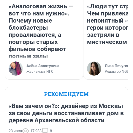
«Аналоговая жизнь —
«Люди тут стр
вот что нам нужно».
Чем привлекае
Почему новые
непонятный «Н
блокбастеры
герои которого
проваливаются, а
застряли в
повторы старых
мистическом о
фильмов собирают
полные залы
Алёна Золотухина
Лиза Пичугина
Журналист НГС
Редактор NGS.R
РЕКОМЕНДУЕМ
«Вам зачем он?»: дизайнер из Москвы
за свои деньги восстанавливает дом в
деревне Архангельской области
23 часа
17 933
8