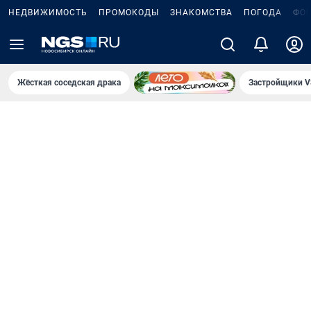
НЕДВИЖИМОСТЬ
ПРОМОКОДЫ
ЗНАКОМСТВА
ПОГОДА
ФО
Жёсткая соседская драка
Застройщики V