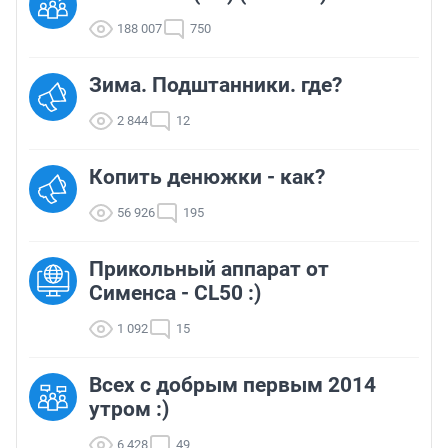
188 007
750
Зима. Подштанники. где?
2 844
12
Копить денюжки - как?
56 926
195
Прикольный аппарат от
Сименса - CL50 :)
1 092
15
Всех с добрым первым 2014
утром :)
6 428
49