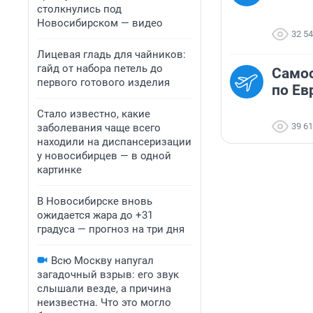
столкнулись под
Новосибирском — видео
32 5
Лицевая гладь для чайников:
гайд от набора петель до
Самос
первого готового изделия
по Ев
Стало известно, какие
39 6
заболевания чаще всего
находили на диспансеризации
у новосибирцев — в одной
картинке
В Новосибирске вновь
ожидается жара до +31
градуса — прогноз на три дня
Всю Москву напугал
загадочный взрыв: его звук
слышали везде, а причина
неизвестна. Что это могло