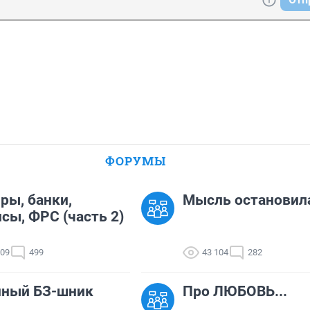
ФОРУМЫ
ры, банки,
Мысль остановил
сы, ФРС (часть 2)
309
499
43 104
282
нный БЗ-шник
Про ЛЮБОВЬ...