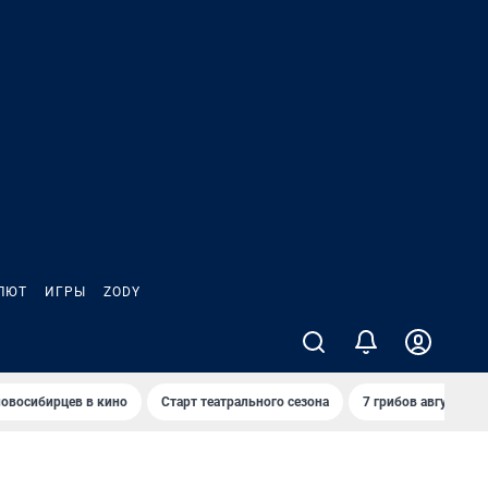
ЛЮТ
ИГРЫ
ZODY
овосибирцев в кино
Старт театрального сезона
7 грибов августа