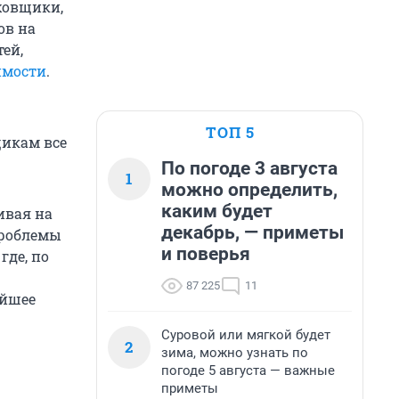
ховщики,
ов на
тей,
имости
.
ТОП 5
щикам все
По погоде 3 августа
1
можно определить,
каким будет
ивая на
декабрь, — приметы
проблемы
и поверья
где, по
87 225
11
айшее
Суровой или мягкой будет
2
зима, можно узнать по
погоде 5 августа — важные
приметы