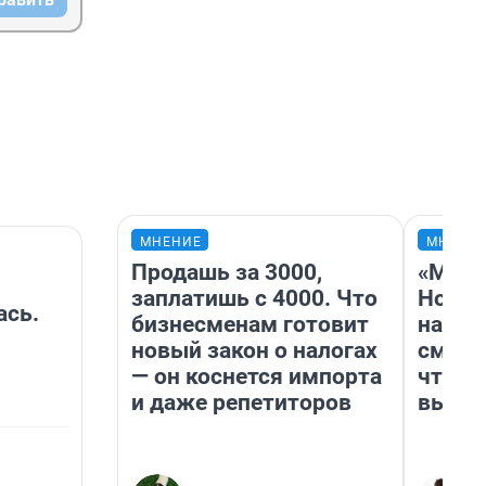
МНЕНИЕ
МНЕНИ
Продашь за 3000,
«Мы в
заплатишь с 4000. Что
Нолан
ась.
бизнесменам готовит
настр
новый закон о налогах
смотр
— он коснется импорта
чтобы
и даже репетиторов
выгля