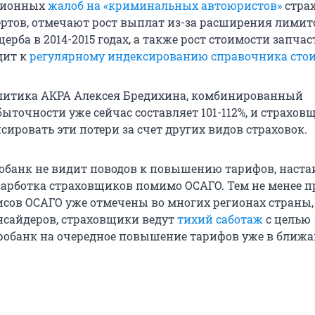
ционных
жалоб на «криминальных автоюристов»
стра
ертов, отмечают рост выплат из-за расширения лимит
рба в 2014-2015 годах, а также рост стоимости запчас
дит к
регулярному индексированию справочника сто
литика АКРА Алексея Бредихина, комбинированный
ыточности уже сейчас составляет 101-112%, и страхов
ировать эти потери за счет других видов страховок.
обанк не видит поводов к повышению тарифов, наста
зарботка страховщиков помимо ОСАГО. Тем не менее 
исов ОСАГО уже отмечены во многих регионах страны, 
сайдеров, страховщики ведут
тихий саботаж
с целью
обанк на очередное повышение тарифов уже в ближ