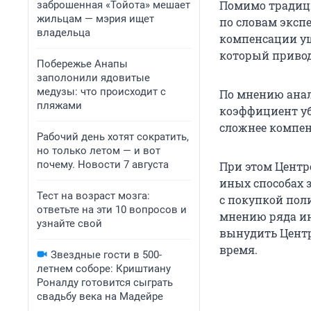
Помимо тради
заброшенная «Тойота» мешает
жильцам — мэрия ищет
по словам эксп
владельца
компенсации уще
который приво
Побережье Анапы
заполонили ядовитые
медузы: что происходит с
По мнению ана
пляжами
коэффициент уб
сложнее компенс
Рабочий день хотят сократить,
но только летом — и вот
почему. Новости 7 августа
При этом Центр
иных способах 
Тест на возраст мозга:
с покупкой пол
ответьте на эти 10 вопросов и
мнению ряда ин
узнайте свой
вынудить Центр
время.
Звездные гости в 500-
летнем соборе: Криштиану
Роналду готовится сыграть
свадьбу века на Мадейре