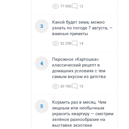
77 950
12
Какой будет зима, можно
3
узнать по погоде 7 августа, —
важные приметы
52 258
14
Пирожное «Картошка»:
4
классический рецепт в
домашних условиях с тем
самым вкусом из детства
30 785
15
Кормить раз в месяц. Чем
5
хищным или необычным
украсить квартиру — смотрим
зелёное разнообразие на
выставке экзотики