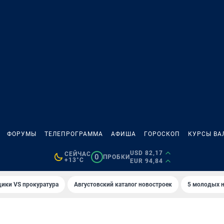
ФОРУМЫ
ТЕЛЕПРОГРАММА
АФИША
ГОРОСКОП
КУРСЫ ВА
USD 82,17
СЕЙЧАС
0
ПРОБКИ
+13°C
EUR 94,84
ики VS прокуратура
Августовский каталог новостроек
5 молодых н