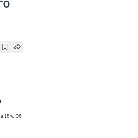
ГО
м
 18%. Об