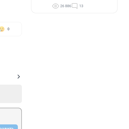
26 886
13
0
равить