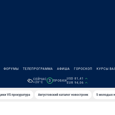
ФОРУМЫ
ТЕЛЕПРОГРАММА
АФИША
ГОРОСКОП
КУРСЫ ВА
USD 81,41
СЕЙЧАС
3
ПРОБКИ
+20°C
EUR 94,06
ики VS прокуратура
Августовский каталог новостроек
5 молодых н