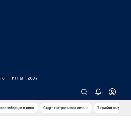
ЛЮТ
ИГРЫ
ZODY
овосибирцев в кино
Старт театрального сезона
7 грибов августа