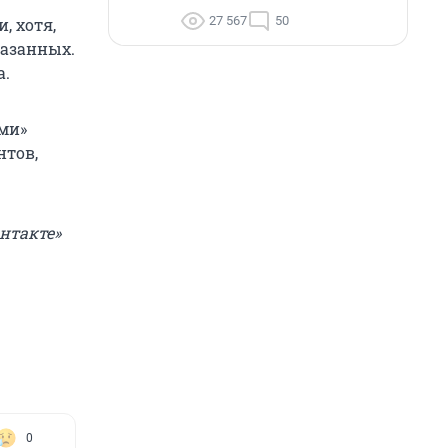
27 567
50
, хотя,
казанных.
а.
ми»
нтов,
нтакте»
0