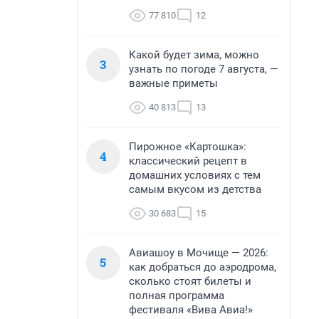
77 810
12
Какой будет зима, можно
3
узнать по погоде 7 августа, —
важные приметы
40 813
13
Пирожное «Картошка»:
4
классический рецепт в
домашних условиях с тем
самым вкусом из детства
30 683
15
Авиашоу в Мочище — 2026:
5
как добраться до аэродрома,
сколько стоят билеты и
полная программа
фестиваля «Вива Авиа!»