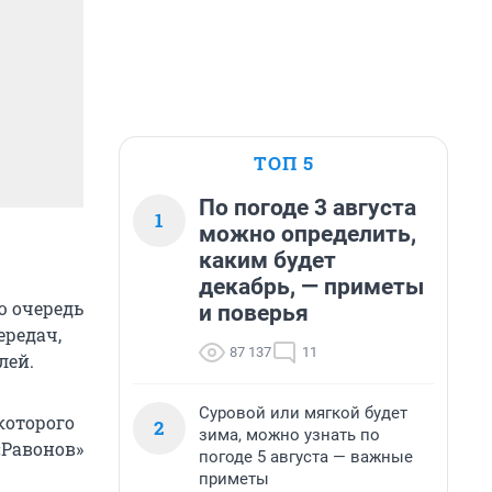
ТОП 5
По погоде 3 августа
1
можно определить,
каким будет
декабрь, — приметы
ю очередь
и поверья
ередач,
87 137
11
лей.
Суровой или мягкой будет
 которого
2
зима, можно узнать по
«Равонов»
погоде 5 августа — важные
приметы