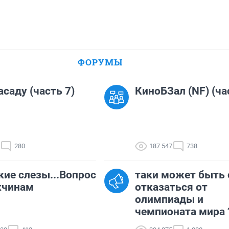
ФОРУМЫ
асаду (часть 7)
КиноБЗал (NF) (ча
280
187 547
738
ие слезы...Вопрос
таки может быть 
жчинам
отказаться от
олимпиады и
чемпионата мира 