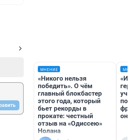
МНЕНИЕ
МНЕНИ
«Никого нельзя
«Игру
победить». О чём
герои
главный блокбастер
учит 
этого года, который
попул
равить
бьет рекорды в
франш
прокате: честный
она п
отзыв на «Одиссею»
Нолана