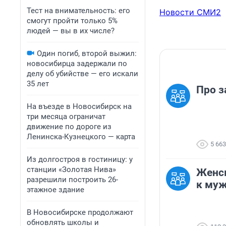
Тест на внимательность: его
Новости СМИ2
смогут пройти только 5%
людей — вы в их числе?
Один погиб, второй выжил:
новосибирца задержали по
делу об убийстве — его искали
35 лет
Про з
На въезде в Новосибирск на
три месяца ограничат
движение по дороге из
Ленинска-Кузнецкого — карта
5 663
Из долгостроя в гостиницу: у
станции «Золотая Нива»
Женск
разрешили построить 26-
к му
этажное здание
В Новосибирске продолжают
обновлять школы и