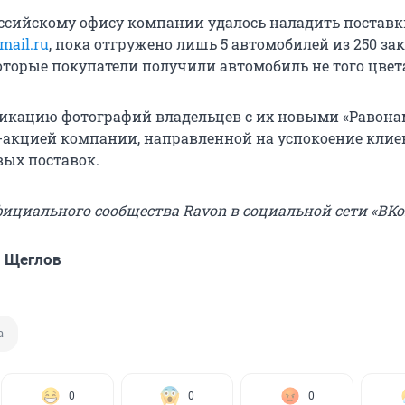
оссийскому офису компании удалось наладить поставки
mail.ru
, пока отгружено лишь 5 автомобилей из 250 за
которые покупатели получили автомобиль не того цвет
ликацию фотографий владельцев с их новыми «Равона
акцией компании, направленной на успокоение клие
ых поставок.
фициального сообщества Ravon в социальной сети «ВКо
 Щеглов
а
0
0
0