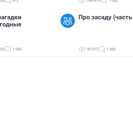
330
412
394 875
1 000
загадки
Про засаду (часть
огодные
833
1 000
30 577
1 000