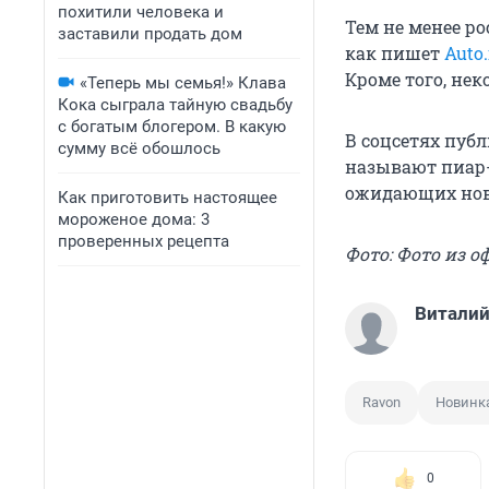
похитили человека и
Тем не менее р
заставили продать дом
как пишет
Auto.
Кроме того, не
«Теперь мы семья!» Клава
Кока сыграла тайную свадьбу
с богатым блогером. В какую
В соцсетях пуб
сумму всё обошлось
называют пиар-
ожидающих нов
Как приготовить настоящее
мороженое дома: 3
проверенных рецепта
Фото: Фото из о
Виталий
Ravon
Новинк
0