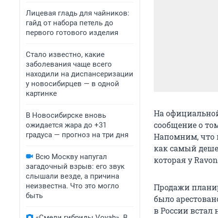
Лицевая гладь для чайников:
гайд от набора петель до
первого готового изделия
Стало известно, какие
заболевания чаще всего
находили на диспансеризации
у новосибирцев — в одной
картинке
На официальной
В Новосибирске вновь
сообщение о то
ожидается жара до +31
градуса — прогноз на три дня
Напомним, что 
как самый деше
Всю Москву напугал
которая у Ravon
загадочный взрыв: его звук
слышали везде, а причина
неизвестна. Что это могло
Продажи планир
быть
было арестован
в России встал н
«Смели гибриды Voyah». В