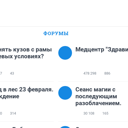
ФОРУМЫ
нять кузов с рамы
Медцентр "Здрави
евых условиях?
37
43
478 298
886
 в лес 23 февраля.
Сеанс магии с
ждение
последующим
разоблачением.
60
314
30 108
165