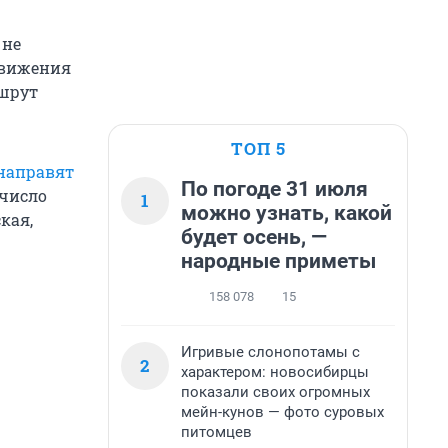
 не
движения
ршрут
ТОП 5
направят
По погоде 31 июля
 число
1
можно узнать, какой
кая,
будет осень, —
народные приметы
158 078
15
Игривые слонопотамы с
2
характером: новосибирцы
показали своих огромных
мейн-кунов — фото суровых
питомцев