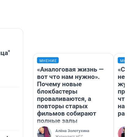
ца"
МНЕНИЕ
МНЕНИ
«Аналоговая жизнь —
«Сним
вот что нам нужно».
немед
Почему новые
журна
блокбастеры
пришл
проваливаются, а
чтобы
повторы старых
на чт
фильмов собирают
ради 
полные залы
Алёна Золотухина
Журналист НГС