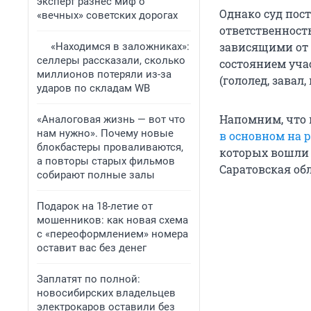
эксперт разнес миф о
Однако суд пост
«вечных» советских дорогах
ответственност
зависящими от 
«Находимся в заложниках»:
селлеры рассказали, сколько
состоянием уча
миллионов потеряли из-за
(гололед, завал,
ударов по складам WB
Напомним, что 
«Аналоговая жизнь — вот что
нам нужно». Почему новые
в основном на 
блокбастеры проваливаются,
которых вошли О
а повторы старых фильмов
Саратовская обл
собирают полные залы
Подарок на 18-летие от
мошенников: как новая схема
с «переоформлением» номера
оставит вас без денег
Заплатят по полной:
новосибирских владельцев
электрокаров оставили без