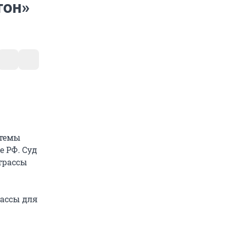
тон»
стемы
е РФ. Суд
трассы
рассы для