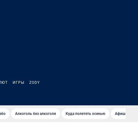
ЛЮТ
ИГРЫ
ZODY
ебо
Алкоголь без алкоголя
Куда полететь осенью
Афиша на ав