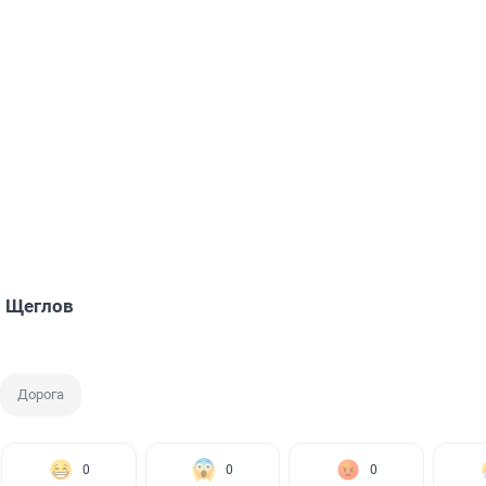
 Щеглов
Дорога
0
0
0