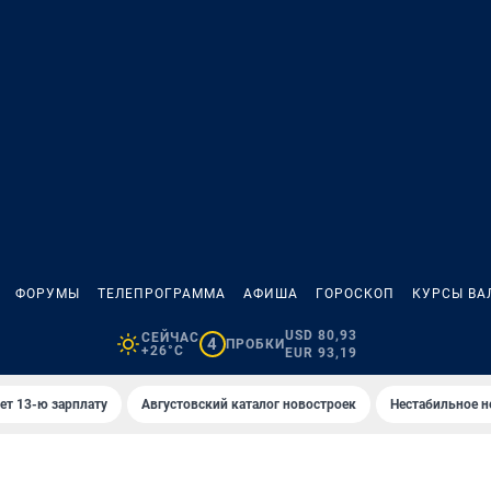
ФОРУМЫ
ТЕЛЕПРОГРАММА
АФИША
ГОРОСКОП
КУРСЫ ВА
USD 80,93
СЕЙЧАС
4
ПРОБКИ
+26°C
EUR 93,19
ет 13-ю зарплату
Августовский каталог новостроек
Нестабильное н