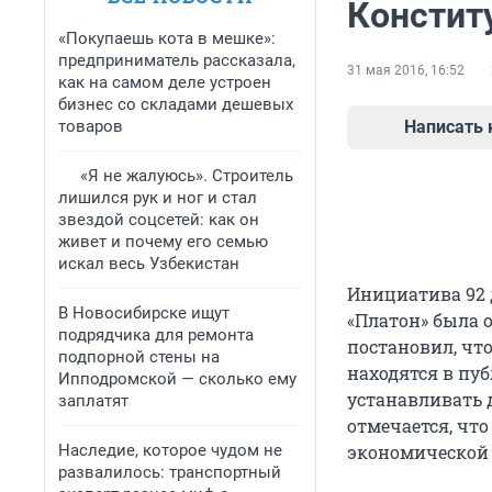
Констит
«Покупаешь кота в мешке»:
предприниматель рассказала,
31 мая 2016, 16:52
как на самом деле устроен
бизнес со складами дешевых
товаров
Написать
«Я не жалуюсь». Строитель
лишился рук и ног и стал
звездой соцсетей: как он
живет и почему его семью
искал весь Узбекистан
Инициатива 92 
В Новосибирске ищут
«Платон» была 
подрядчика для ремонта
постановил, чт
подпорной стены на
находятся в пу
Ипподромской — сколько ему
устанавливать 
заплатят
отмечается, чт
Наследие, которое чудом не
экономической 
развалилось: транспортный