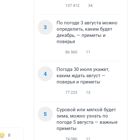
137 412
34
По погоде 3 августа можно
3
определить, каким будет
декабрь, — приметы и
поверья
86 560
11
Погода 30 июля укажет,
4
каким ждать август —
поверья и приметы
77 223
13
Суровой или мягкой будет
5
зима, можно узнать по
погоде 5 августа — важные
приметы
0
74 086
11