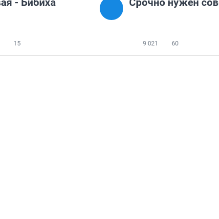
ая - Бибиха
Срочно нужен сов
15
9 021
60