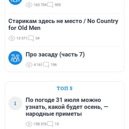
163 704
905
Старикам здесь не место / No Country
for Old Men
13 571
34
Про засаду (часть 7)
4 161
196
ТОП 5
По погоде 31 июля можно
1
узнать, какой будет осень, —
народные приметы
158 376
15