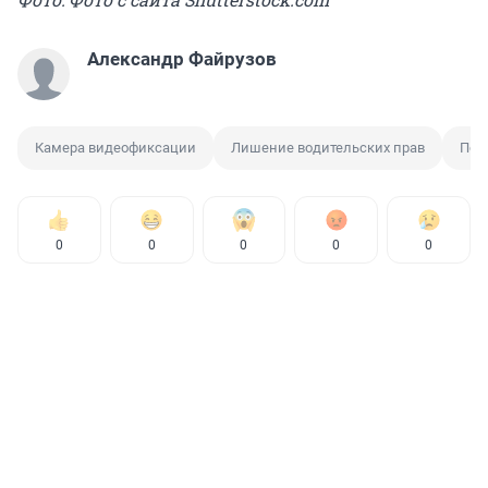
Александр Файрузов
Камера видеофиксации
Лишение водительских прав
Под
0
0
0
0
0