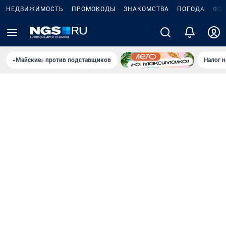
НЕДВИЖИМОСТЬ
ПРОМОКОДЫ
ЗНАКОМСТВА
ПОГОДА
ФО
«Майские» против подставщиков
Налог 