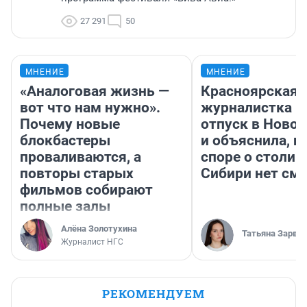
27 291
50
МНЕНИЕ
МНЕНИЕ
«Аналоговая жизнь —
Красноярская
вот что нам нужно».
журналистка п
Почему новые
отпуск в Ново
блокбастеры
и объяснила, п
проваливаются, а
споре о столиц
повторы старых
Сибири нет см
фильмов собирают
полные залы
Алёна Золотухина
Татьяна Зарва
Журналист НГС
РЕКОМЕНДУЕМ