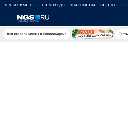
НЕДВИЖИМОСТЬ
ПРОМОКОДЫ
ЗНАКОМСТВА
ПОГОДА
ФО
Как строили мосты в Новосибирске
Траты