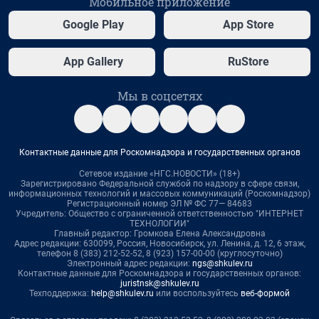
Мобильное приложение
Google Play
App Store
App Gallery
RuStore
Мы в соцсетях
Контактные данные для Роскомнадзора и государственных органов
Сетевое издание «НГС.НОВОСТИ» (18+)
Зарегистрировано Федеральной службой по надзору в сфере связи,
информационных технологий и массовых коммуникаций (Роскомнадзор)
Регистрационный номер ЭЛ № ФС 77— 84683
Учредитель: Общество с ограниченной ответственностью "ИНТЕРНЕТ
ТЕХНОЛОГИИ"
Главный редактор: Громкова Елена Александровна
Адрес редакции: 630099, Россия, Новосибирск, ул. Ленина, д. 12, 6 этаж,
телефон 8 (383) 212-52-52, 8 (923) 157-00-00 (круглосуточно)
Электронный адрес редакции:
ngs@shkulev.ru
Контактные данные для Роскомнадзора и государственных органов:
juristnsk@shkulev.ru
Техподдержка:
help@shkulev.ru
или воспользуйтесь
веб-формой