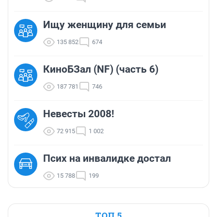
Ищу женщину для семьи
135 852
674
КиноБЗал (NF) (часть 6)
187 781
746
Невесты 2008!
72 915
1 002
Псих на инвалидке достал
15 788
199
ТОП 5