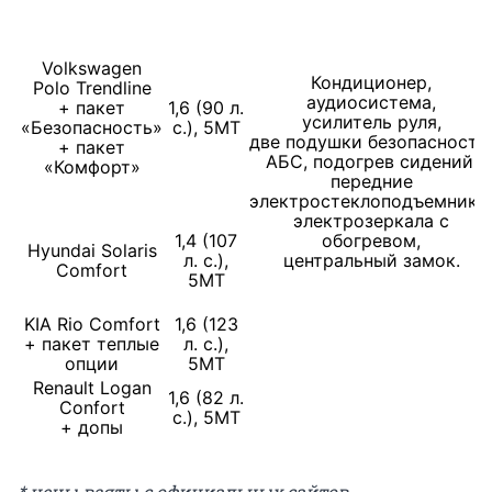
Volkswagen
Кондиционер,
Polo Trendline
аудиосистема,
+ пакет
1,6 (90 л.
усилитель руля,
«Безопасность»
с.), 5МТ
две подушки безопасности
+ пакет
АБС, подогрев сидений,
«Комфорт»
передние
электростеклоподъемники
электрозеркала с
1,4 (107
обогревом,
Hyundai Solaris
л. с.),
центральный замок.
Comfort
5МТ
KIA Rio Comfort
1,6 (123
+ пакет теплые
л. с.),
опции
5МТ
Renault Logan
1,6 (82 л.
Confort
с.), 5МТ
+ допы
* цены взяты с официальных сайтов