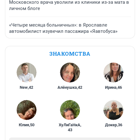
Московского врача уволили из клиники из-за мата в
личном блоге
«Четыре месяца больничных»: в Ярославле
автомобилист изувечил пассажира «Яавтобуса»
ЗНАКОМСТВА
New
,
42
Алёнушка
,
42
Ирина
,
46
Юлия
,
50
ХуЛиГаНкА
,
Докер
,
36
43