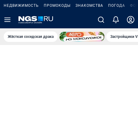
НЕДВИЖИМОСТЬ
ПРОМОКОДЫ
ЗНАКОМСТВА
ПОГОДА
ФО
Жёсткая соседская драка
Застройщики V