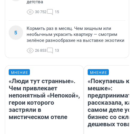
детства
30 752
15
Кормить раз в месяц. Чем хищным или
5
необычным украсить квартиру — смотрим
зелёное разнообразие на выставке экзотики
26 853
13
МНЕНИЕ
МНЕНИЕ
«Люди тут странные».
«Покупаешь ко
Чем привлекает
мешке»:
непонятный «Непокой»,
предпринимат
герои которого
рассказала, как
застряли в
самом деле ус
мистическом отеле
бизнес со скл
дешевых това