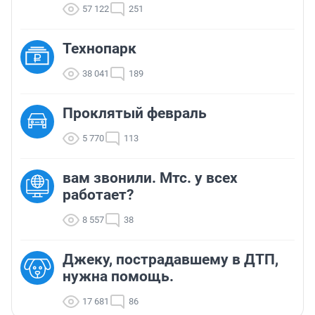
57 122
251
Технопарк
38 041
189
Проклятый февраль
5 770
113
вам звонили. Мтс. у всех
работает?
8 557
38
Джеку, пострадавшему в ДТП,
нужна помощь.
17 681
86