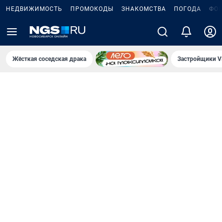
НЕДВИЖИМОСТЬ
ПРОМОКОДЫ
ЗНАКОМСТВА
ПОГОДА
ФО
Жёсткая соседская драка
Застройщики V