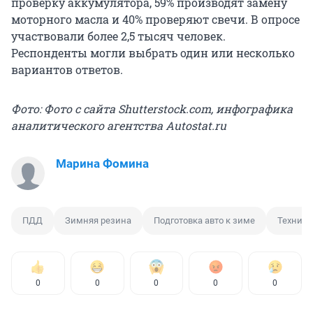
проверку аккумулятора, 59% производят замену
моторного масла и 40% проверяют свечи. В опросе
участвовали более 2,5 тысяч человек.
Респонденты могли выбрать один или несколько
вариантов ответов.
Фото: Фото с сайта Shutterstock.com, инфографика
аналитического агентства Аutostat.ru
Марина Фомина
ПДД
Зимняя резина
Подготовка авто к зиме
Техниче
0
0
0
0
0