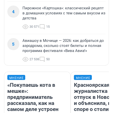
Пирожное «Картошка»: классический рецепт
4
в домашних условиях с тем самым вкусом из
детства
30 571
15
Авиашоу в Мочище — 2026: как добраться до
5
аэродрома, сколько стоят билеты и полная
программа фестиваля «Вива Авиа!»
27 538
50
МНЕНИЕ
МНЕНИЕ
«Покупаешь кота в
Красноярская
мешке»:
журналистка п
предприниматель
отпуск в Ново
рассказала, как на
и объяснила, п
самом деле устроен
споре о столиц