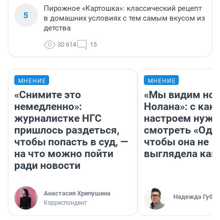
Пирожное «Картошка»: классический рецепт
5
в домашних условиях с тем самым вкусом из
детства
30 614
15
МНЕНИЕ
МНЕНИЕ
«Снимите это
«Мы видим нов
немедленно»:
Нолана»: с как
журналистке НГС
настроем нужн
пришлось раздеться,
смотреть «Оди
чтобы попасть в суд, —
чтобы она не
на что можно пойти
выглядела как
ради новости
Анастасия Хрипушина
Надежда Губар
Корреспондент