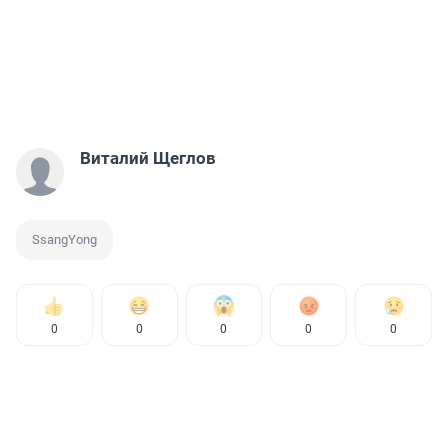
Виталий Щеглов
SsangYong
0
0
0
0
0