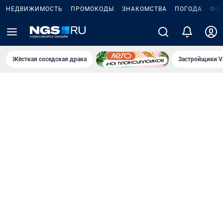
НЕДВИЖИМОСТЬ
ПРОМОКОДЫ
ЗНАКОМСТВА
ПОГОДА
ФО
Жёсткая соседская драка
Застройщики V