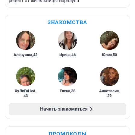
рецепт от жительницы Барнаула
ЗНАКОМСТВА
Алёнушка
,
42
Ирина
,
46
Юлия
,
50
ХуЛиГаНкА
,
Елена
,
38
Анастасия
,
43
29
Начать знакомиться
ПРОМОКОДЫ