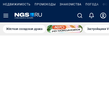
НЕДВИЖИМОСТЬ
ПРОМОКОДЫ
ЗНАКОМСТВА
ПОГОДА
ФО
Жёсткая соседская драка
Застройщики V