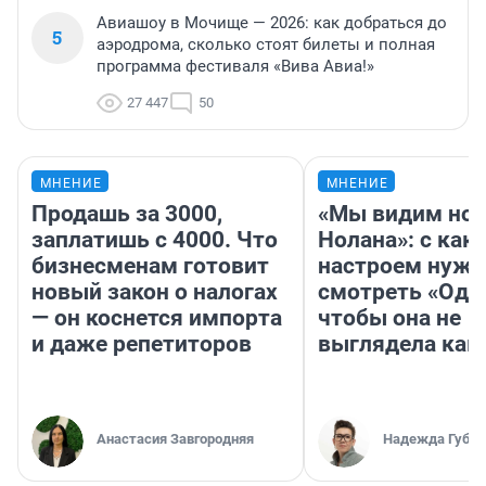
Авиашоу в Мочище — 2026: как добраться до
5
аэродрома, сколько стоят билеты и полная
программа фестиваля «Вива Авиа!»
27 447
50
МНЕНИЕ
МНЕНИЕ
Продашь за 3000,
«Мы видим нов
заплатишь с 4000. Что
Нолана»: с как
бизнесменам готовит
настроем нужн
новый закон о налогах
смотреть «Оди
— он коснется импорта
чтобы она не
и даже репетиторов
выглядела как
Анастасия Завгородняя
Надежда Губар