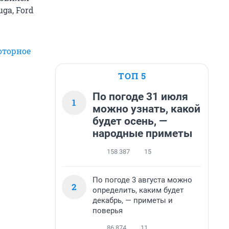
ga, Ford
оторное
ТОП 5
По погоде 31 июля
1
можно узнать, какой
будет осень, —
народные приметы
158 387
15
По погоде 3 августа можно
2
определить, каким будет
декабрь, — приметы и
поверья
86 874
11