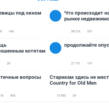
евицы под окном
Что происходит н
рынке недвижимо
98
146
38 216
337
щь
продолжайте опу
рошенным котятам
29
27 751
197
ктичные вопросы
Старикам здесь не мест
Country for Old Men
718
905
13 583
34