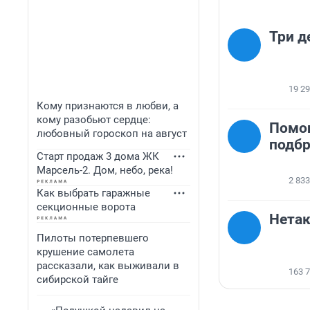
Три д
19 2
Кому признаются в любви, а
кому разобьют сердце:
Помо
любовный гороскоп на август
подб
Старт продаж 3 дома ЖК
Марсель-2. Дом, небо, река!
2 833
Как выбрать гаражные
секционные ворота
Нета
Пилоты потерпевшего
крушение самолета
рассказали, как выживали в
163 
сибирской тайге