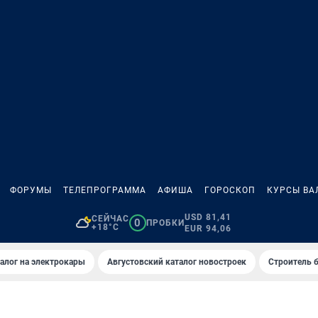
ФОРУМЫ
ТЕЛЕПРОГРАММА
АФИША
ГОРОСКОП
КУРСЫ ВА
USD 81,41
СЕЙЧАС
0
ПРОБКИ
+18°C
EUR 94,06
алог на электрокары
Августовский каталог новостроек
Строитель б