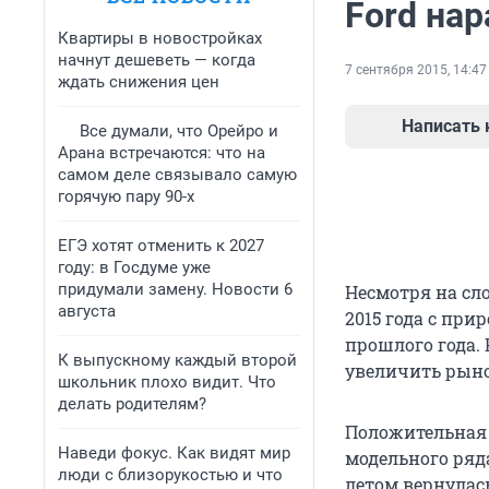
Ford на
Квартиры в новостройках
начнут дешеветь — когда
7 сентября 2015, 14:47
ждать снижения цен
Написать
Все думали, что Орейро и
Арана встречаются: что на
самом деле связывало самую
горячую пару 90-х
ЕГЭ хотят отменить к 2027
году: в Госдуме уже
придумали замену. Новости 6
Несмотря на сл
августа
2015 года с при
прошлого года.
К выпускному каждый второй
увеличить рыно
школьник плохо видит. Что
делать родителям?
Положительная
Наведи фокус. Как видят мир
модельного ряд
люди с близорукостью и что
летом вернулась