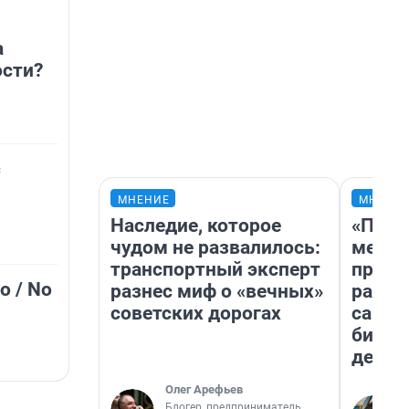
а
сти?
с
МНЕНИЕ
МНЕНИ
Наследие, которое
«Поку
чудом не развалилось:
мешке
транспортный эксперт
предп
о / No
разнес миф о «вечных»
расска
советских дорогах
самом
бизне
дешев
Олег Арефьев
Блогер, предприниматель,