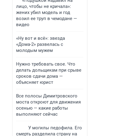
«Подушкой надавил на
лицо, чтобы не кричала»:
жених убил модель и год
возил ее труп в чемодане —
видео
«Ну вот и всё»: звезда
«Дома-2» развелась с
молодым мужем
Нужно требовать свое. Что
делать дольщикам при срыве
сроков сдачи дома —
объясняет юрист
Все полосы Димитровского
моста откроют для движения
осенью — какие работы
выполняют сейчас
У могилы педофила. Его
смерть разделила страну на