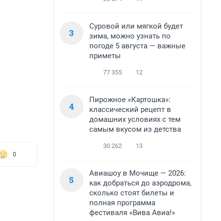
Суровой или мягкой будет
3
зима, можно узнать по
погоде 5 августа — важные
приметы
77 355
12
Пирожное «Картошка»:
4
классический рецепт в
домашних условиях с тем
самым вкусом из детства
30 262
13
0
Авиашоу в Мочище — 2026:
5
как добраться до аэродрома,
сколько стоят билеты и
полная программа
фестиваля «Вива Авиа!»