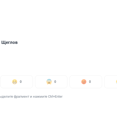
 Щеглов
0
0
0
ыделите фрагмент и нажмите Ctrl+Enter