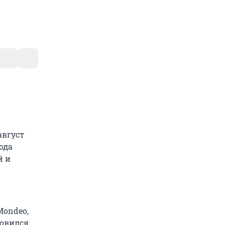
август
ода
й и
Mondeo,
новился