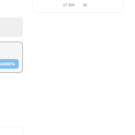
27 309
50
равить