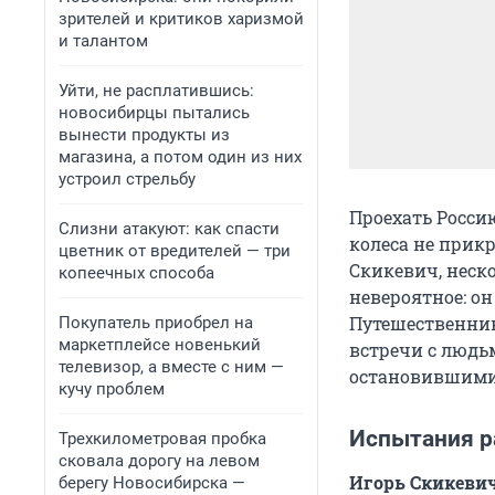
зрителей и критиков харизмой
и талантом
Уйти, не расплатившись:
новосибирцы пытались
вынести продукты из
магазина, а потом один из них
устроил стрельбу
Проехать Россию
Слизни атакуют: как спасти
колеса не прик
цветник от вредителей — три
Скикевич, неск
копеечных способа
невероятное: он
Путешественник
Покупатель приобрел на
маркетплейсе новенький
встречи с людь
телевизор, а вместе с ним —
остановившимис
кучу проблем
Испытания р
Трехкилометровая пробка
сковала дорогу на левом
Игорь Скикеви
берегу Новосибирска —