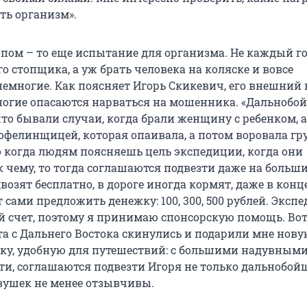
ь организм».
опом – то еще испытание для организма. Не каждый г
о стопщика, а уж брать человека на коляске и вовсе
емногие. Как поясняет Игорь Скикевич, его внешний 
Многие опасаются нарваться на мошенника. «Дальноб
то бывали случаи, когда брали женщину с ребенком, а
офелинщицей, которая опаивала, а потом воровала гру
Но когда людям поясняешь цель экспедиции, когда они
к чему, то тогда соглашаются подвезти даже на больш
возят бесплатно, в дороге иногда кормят, даже в конц
сами предложить денежку: 100, 300, 500 рублей. Эксп
ой счет, поэтому я принимаю спонсорскую помощь. Вот
та с Дальнего Востока скинулись и подарили мне нов
ку, удобную для путешествий: с большими надувным
ати, соглашаются подвезти Игоря не только дальнобой
вушек не менее отзывчивы.