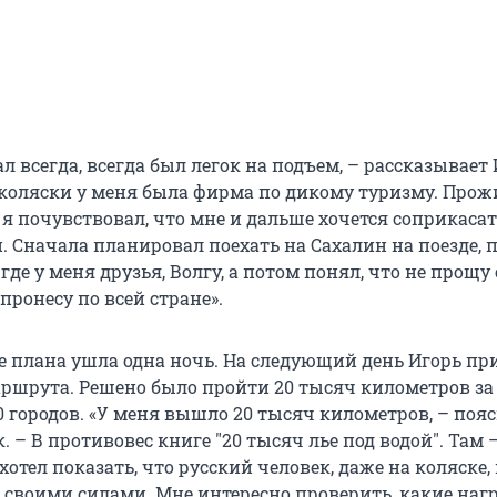
л всегда, всегда был легок на подъем, – рассказывает
 коляски у меня была фирма по дикому туризму. Прож
, я почувствовал, что мне и дальше хочется соприкасат
. Сначала планировал поехать на Сахалин на поезде, 
где у меня друзья, Волгу, а потом понял, что не прощу 
пронесу по всей стране».
 плана ушла одна ночь. На следующий день Игорь пр
ршрута. Решено было пройти 20 тысяч километров за 
0 городов. «У меня вышло 20 тысяч километров, – поя
 – В противовес книге "20 тысяч лье под водой". Там 
 хотел показать, что русский человек, даже на коляске
 своими силами. Мне интересно проверить, какие наг