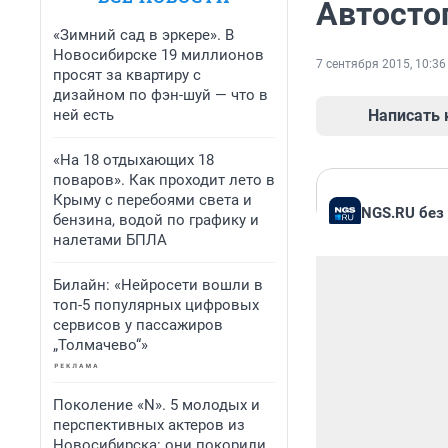
Автосто
«Зимний сад в эркере». В
Новосибирске 19 миллионов
7 сентября 2015, 10:36
просят за квартиру с
дизайном по фэн-шуй — что в
ней есть
Написать
«На 18 отдыхающих 18
поваров». Как проходит лето в
Крыму с перебоями света и
NGS.RU без
бензина, водой по графику и
налетами БПЛА
Билайн: «Нейросети вошли в
топ-5 популярных цифровых
сервисов у пассажиров
„Толмачево“»
Поколение «N». 5 молодых и
перспективных актеров из
Новосибирска: они покорили