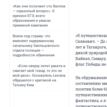
«Как они получают сто баллов
— серьезный вопрос». О
кризисе ЕГЭ, всего
образования и ужасах
приемной кампании
«Я путешествова
Взяли под стражу: что
вменяют задержанному
Скикевич. – До
начальнику Заельцовского
лет в Таганроге
отдела полиции —
дикой природой
подробности обвинения
Байкал, Самару, 
флаг Победы не 
«Если сверху летит ракета и
сжигает мой товар, то это не
мой риск». Основатель Levrana
На обдумывание
обрушился с критикой на
составлению ма
Татьяну Ким
посетив более 6
путешественник.
фантастика, а я
путешествовать