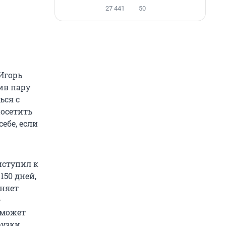
27 441
50
 Игорь
ив пару
ься с
посетить
себе, если
иступил к
150 дней,
сняет
–
, может
рузки