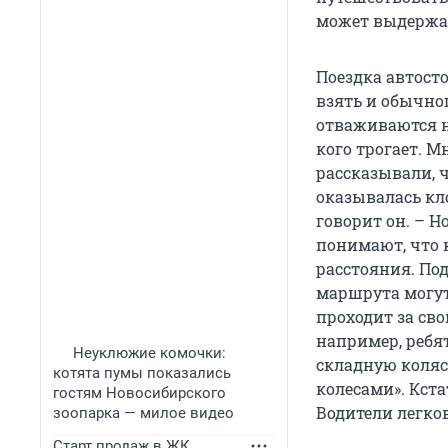
может выдержат
Поездка автост
взять и обычног
отваживаются н
кого трогает. 
рассказывали, ч
оказывалась кл
говорит он. – 
понимают, что 
расстояния. Под
маршрута могут 
проходит за св
например, ребя
Неуклюжие комочки:
складную коляс
котята пумы показались
колесами». Кст
гостям Новосибирского
Водители легко
зоопарка — милое видео
Старт продаж в ЖК