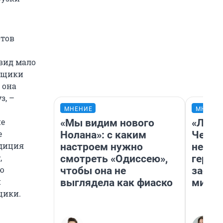
отов
вид мало
ойщики
 она
з, –
МНЕНИЕ
МНЕНИ
ие
«Мы видим нового
«Люди
е
Нолана»: с каким
Чем п
едиция
настроем нужно
непон
,
смотреть «Одиссею»,
герои
ую
чтобы она не
застр
и
выглядела как фиаско
мисти
щики.