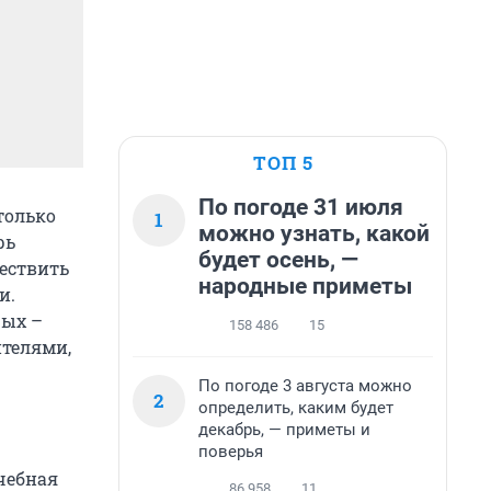
ТОП 5
По погоде 31 июля
 только
1
можно узнать, какой
рь
будет осень, —
ествить
народные приметы
и.
рых –
158 486
15
ителями,
По погоде 3 августа можно
2
определить, каким будет
декабрь, — приметы и
поверья
чебная
86 958
11