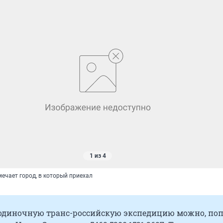
1 из 4
ечает город, в который приехал
одиночную транс-российскую экспедицию можно, по