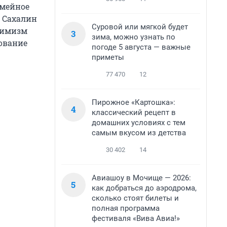
емейное
ь Сахалин
Суровой или мягкой будет
птимизм
3
зима, можно узнать по
нование
погоде 5 августа — важные
приметы
77 470
12
Пирожное «Картошка»:
4
классический рецепт в
домашних условиях с тем
самым вкусом из детства
30 402
14
Авиашоу в Мочище — 2026:
5
как добраться до аэродрома,
сколько стоят билеты и
полная программа
фестиваля «Вива Авиа!»