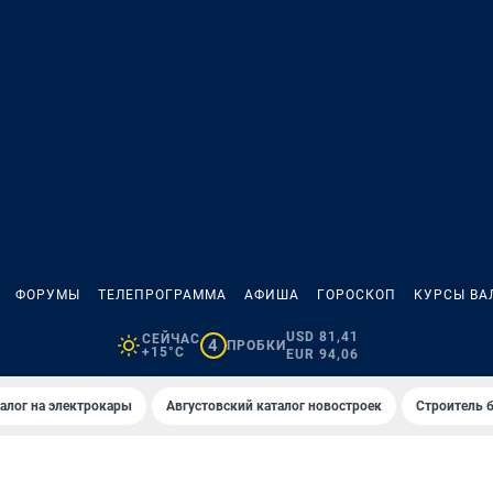
ФОРУМЫ
ТЕЛЕПРОГРАММА
АФИША
ГОРОСКОП
КУРСЫ ВА
USD 81,41
СЕЙЧАС
4
ПРОБКИ
+15°C
EUR 94,06
алог на электрокары
Августовский каталог новостроек
Строитель б