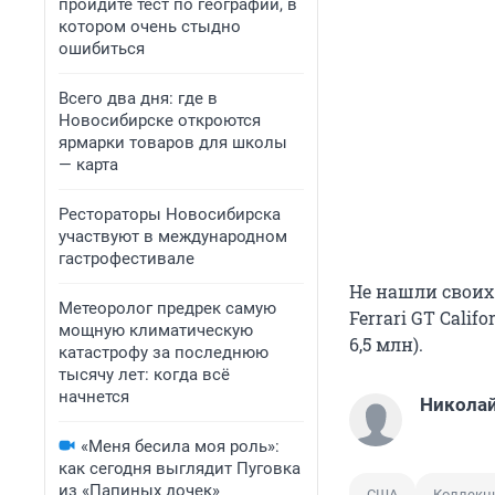
пройдите тест по географии, в
котором очень стыдно
ошибиться
Всего два дня: где в
Новосибирске откроются
ярмарки товаров для школы
— карта
Рестораторы Новосибирска
участвуют в международном
гастрофестивале
Не нашли своих п
Метеоролог предрек самую
Ferrari GT Califo
мощную климатическую
6,5 млн).
катастрофу за последнюю
тысячу лет: когда всё
начнется
Никола
«Меня бесила моя роль»:
как сегодня выглядит Пуговка
из «Папиных дочек»
США
Коллекц