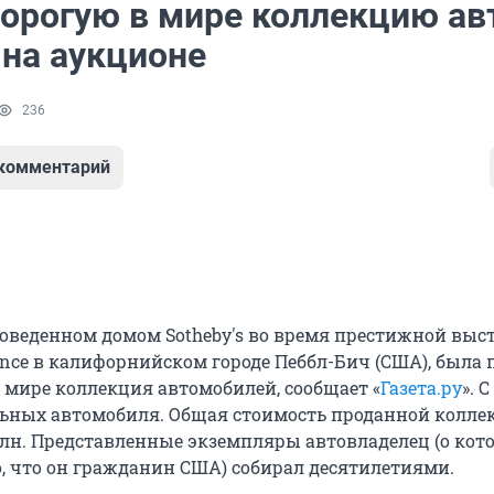
орогую в мире коллекцию ав
 на аукционе
236
 комментарий
роведенном домом Sotheby's во время престижной выс
ance в калифорнийском городе Пеббл-Бич (США), была 
в мире коллекция автомобилей, сообщает «
Газета.ру
». 
ьных автомобиля. Общая стоимость проданной колле
млн. Представленные экземпляры автовладелец (о кот
о, что он гражданин США) собирал десятилетиями.