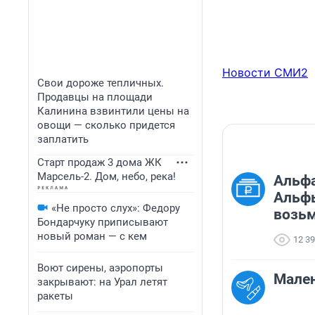
Новости СМИ2
Свои дороже тепличных.
Продавцы на площади
Калинина взвинтили цены на
овощи — сколько придется
заплатить
Старт продаж 3 дома ЖК
Марсель-2. Дом, небо, река!
Альфа
Альфы
«Не просто слух»: Федору
возьм
Бондарчуку приписывают
новый роман — с кем
12 3
Воют сирены, аэропорты
Мален
закрывают: на Урал летят
ракеты