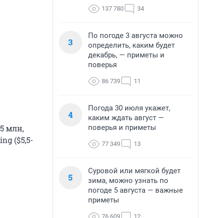
137 780
34
По погоде 3 августа можно
3
определить, каким будет
декабрь, — приметы и
поверья
86 739
11
Погода 30 июля укажет,
4
каким ждать август —
поверья и приметы
5 млн,
ng ($5,5-
77 349
13
Суровой или мягкой будет
5
зима, можно узнать по
погоде 5 августа — важные
приметы
76 609
12