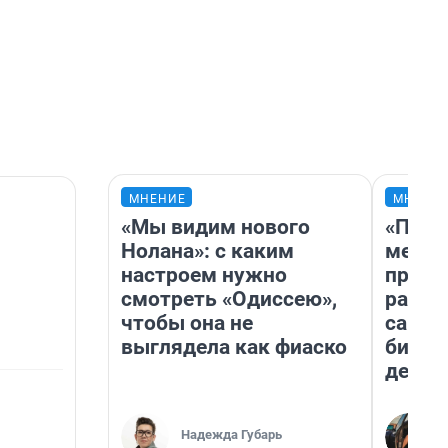
МНЕНИЕ
МНЕНИ
«Мы видим нового
«Поку
Нолана»: с каким
мешке
настроем нужно
предп
смотреть «Одиссею»,
расска
чтобы она не
самом
выглядела как фиаско
бизне
дешев
Надежда Губарь