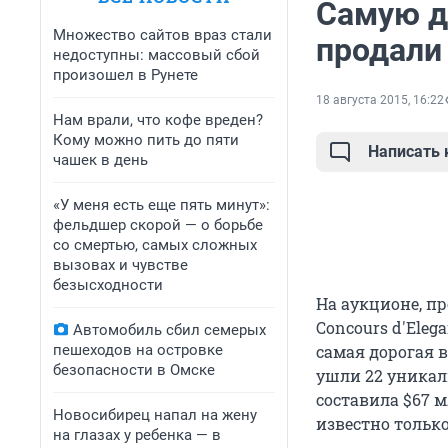
Самую д
Множество сайтов враз стали
продали
недоступны: массовый сбой
произошел в Рунете
18 августа 2015, 16:22
Нам врали, что кофе вреден?
Кому можно пить до пяти
Написать
чашек в день
«У меня есть еще пять минут»:
фельдшер скорой — о борьбе
со смертью, самых сложных
вызовах и чувстве
безысходности
На аукционе, п
Concours d'Eleg
Автомобиль сбил семерых
пешеходов на островке
самая дорогая 
безопасности в Омске
ушли 22 уникал
составила $67 
Новосибирец напал на жену
известно тольк
на глазах у ребенка — в