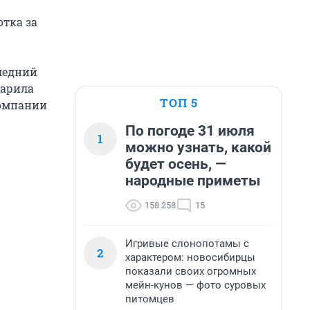
отка за
следний
дарила
ТОП 5
компании
По погоде 31 июля
1
можно узнать, какой
будет осень, —
народные приметы
158 258
15
Игривые слонопотамы с
2
характером: новосибирцы
показали своих огромных
мейн-кунов — фото суровых
питомцев