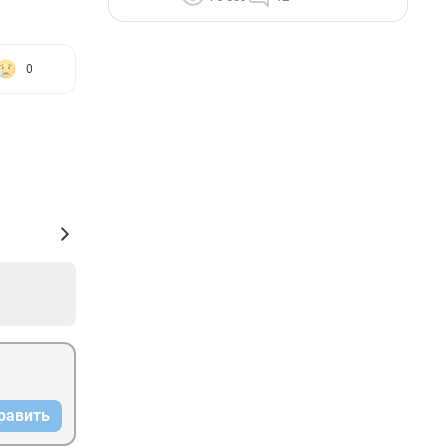
0
равить