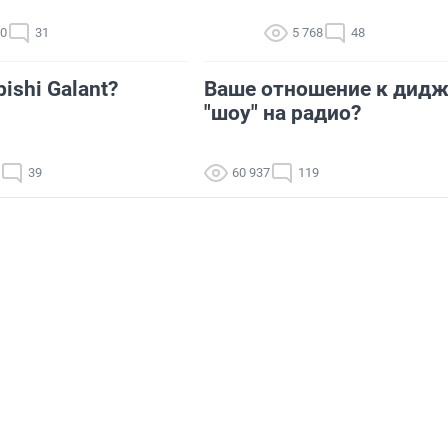
40
31
5 768
48
ishi Galant?
Ваше отношение к дидж
"шоу" на радио?
39
60 937
119