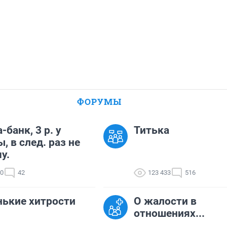
ФОРУМЫ
-банк, 3 р. у
Титька
, в след. раз не
у.
90
42
123 433
516
ькие хитрости
О жалости в
отношениях...