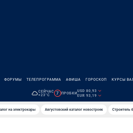
ФОРУМЫ
ТЕЛЕПРОГРАММА
АФИША
ГОРОСКОП
КУРСЫ ВА
USD 80,93
СЕЙЧАС
7
ПРОБКИ
+23°C
EUR 93,19
алог на электрокары
Августовский каталог новостроек
Строитель б