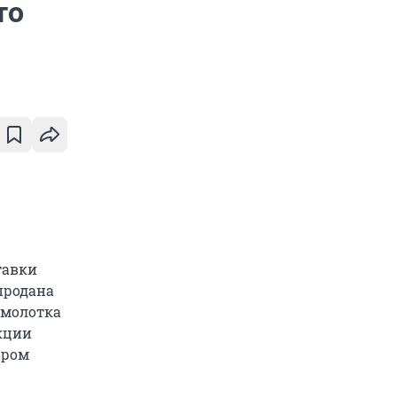
то
тавки
продана
С молотка
кции
ором