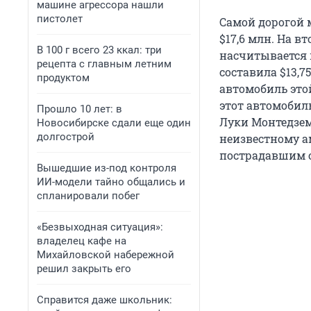
машине агрессора нашли
пистолет
Самой дорогой м
$17,6 млн. На в
В 100 г всего 23 ккал: три
насчитывается в
рецепта с главным летним
составила $13,75
продуктом
автомобиль это
этот автомобил
Прошло 10 лет: в
Луки Монтедзем
Новосибирске сдали еще один
долгострой
неизвестному а
пострадавшим о
Вышедшие из-под контроля
ИИ-модели тайно общались и
спланировали побег
«Безвыходная ситуация»:
владелец кафе на
Михайловской набережной
решил закрыть его
Справится даже школьник: