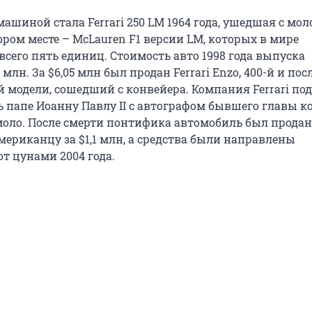
ашиной стала Ferrari 250 LM 1964 года, ушедшая с мол
тором месте – McLauren F1 версии LM, которых в мире
сего пять единиц. Стоимость авто 1998 года выпуска
 млн. За $6,05 млн был продан Ferrari Enzo, 400-й и по
й модели, сошедший с конвейера. Компания Ferrari по
ь папе Иоанну Павлу II с автографом бывшего главы 
оло. После смерти понтифика автомобиль был продан
мериканцу за $1,1 млн, а средства были направлены
т цунами 2004 года.